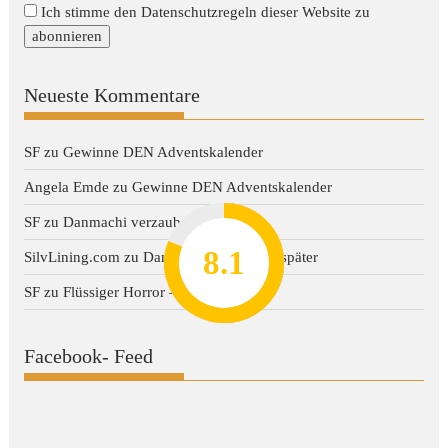
Ich stimme den Datenschutzregeln dieser Website zu
Neueste Kommentare
SF
zu
Gewinne DEN Adventskalender
Angela Emde
zu
Gewinne DEN Adventskalender
SF
zu
Danmachi verzaubert später
8.2
7.8
7.1
8.1
7
SilvLining.com
zu
Danmachi verzaubert später
SF
zu
Flüssiger Horror – Dark Water
Facebook- Feed