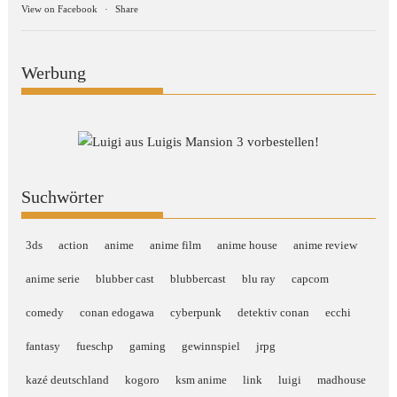
View on Facebook
·
Share
Werbung
Suchwörter
3ds
action
anime
anime film
anime house
anime review
anime serie
blubber cast
blubbercast
blu ray
capcom
comedy
conan edogawa
cyberpunk
detektiv conan
ecchi
fantasy
fueschp
gaming
gewinnspiel
jrpg
kazé deutschland
kogoro
ksm anime
link
luigi
madhouse