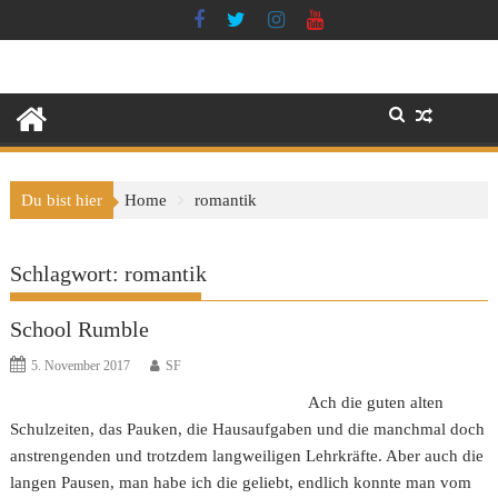
Skip
to
content
Du bist hier
Home
romantik
Schlagwort:
romantik
School Rumble
5. November 2017
SF
Ach die guten alten
Schulzeiten, das Pauken, die Hausaufgaben und die manchmal doch
anstrengenden und trotzdem langweiligen Lehrkräfte. Aber auch die
langen Pausen, man habe ich die geliebt, endlich konnte man vom