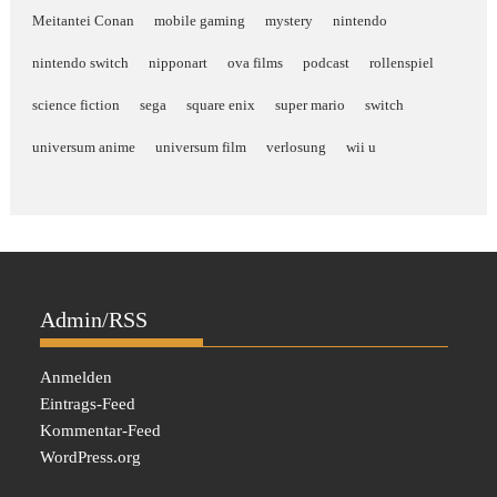
Meitantei Conan
mobile gaming
mystery
nintendo
nintendo switch
nipponart
ova films
podcast
rollenspiel
science fiction
sega
square enix
super mario
switch
universum anime
universum film
verlosung
wii u
Admin/RSS
Anmelden
Eintrags-Feed
Kommentar-Feed
WordPress.org