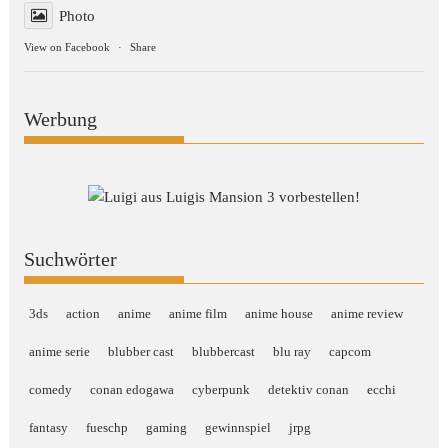
Photo
View on Facebook
·
Share
Werbung
Suchwörter
3ds
action
anime
anime film
anime house
anime review
anime serie
blubber cast
blubbercast
blu ray
capcom
comedy
conan edogawa
cyberpunk
detektiv conan
ecchi
fantasy
fueschp
gaming
gewinnspiel
jrpg