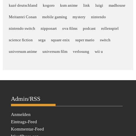
kazé deutschland
kogoro
ksm anime
link
luigi
madhouse
Meitantei Conan
mobile gaming
mystery
nintendo
nintendo switch
nipponart
ova films
podcast
rollenspiel
science fiction
sega
square enix
super mario
switch
universum anime
universum film
verlosung
wii u
Admin/RSS
Anmelden
Eintrags-Feed
Kommentar-Feed