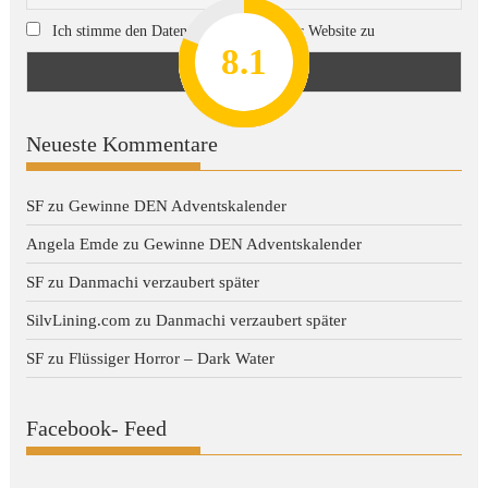
Ich stimme den Datenschutzregeln dieser Website zu
8.2
7.8
7.1
8.1
7
Neueste Kommentare
SF
zu
Gewinne DEN Adventskalender
Angela Emde
zu
Gewinne DEN Adventskalender
SF
zu
Danmachi verzaubert später
SilvLining.com
zu
Danmachi verzaubert später
SF
zu
Flüssiger Horror – Dark Water
Facebook- Feed