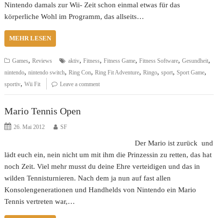
Nintendo damals zur Wii- Zeit schon einmal etwas für das
körperliche Wohl im Programm, das allseits…
MEHR LESEN
,
,
,
,
,
,
Games
Reviews
aktiv
Fitness
Fitness Game
Fitness Software
Gesundheit
,
,
,
,
,
,
,
nintendo
nintendo switch
Ring Con
Ring Fit Adventure
Ringo
sport
Sport Game
,
sportiv
Wii Fit
Leave a comment
Mario Tennis Open
26. Mai 2012
SF
Der Mario ist zurück und
lädt euch ein, nein nicht um mit ihm die Prinzessin zu retten, das hat
noch Zeit. Viel mehr musst du deine Ehre verteidigen und das in
wilden Tennisturnieren. Nach dem ja nun auf fast allen
Konsolengenerationen und Handhelds von Nintendo ein Mario
Tennis vertreten war,…