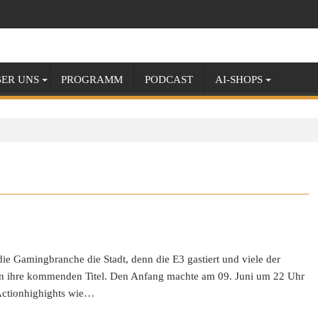
ER UNS
PROGRAMM
PODCAST
AI-SHOPS
die Gamingbranche die Stadt, denn die E3 gastiert und viele der
en ihre kommenden Titel. Den Anfang machte am 09. Juni um 22 Uhr
 Actionhighights wie…