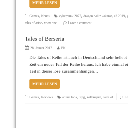
MEHR LESEN
,
,
,
,
Games
Neues
cyberpunk 2077
dragon ball z kakarot
e3 2019
,
tales of arise
xbox one
Leave a comment
Tales of Berseria
28. Januar 2017
PK
Die Tales of Reihe ist auch in Deutschland sehr beliebt
Zeit ein neuer Teil der Reihe heraus. Ich habe einmal
Teil in dieser lose zusammenhängen…
MEHR LESEN
,
,
,
,
Games
Reviews
anime look
jrpg
rollenspiel
tales of
Le