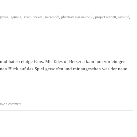
,
,
,
,
,
,
,
games
gaming
keanu reeves
microsoft
phantasy star online 2
project scarlett
tales of
 und hat so einige Fans. Mit Tales of Berseria kam nun vor einiger
 einen Blick auf das Spiel geworfen und mir angesehen was der neue
ave a comment