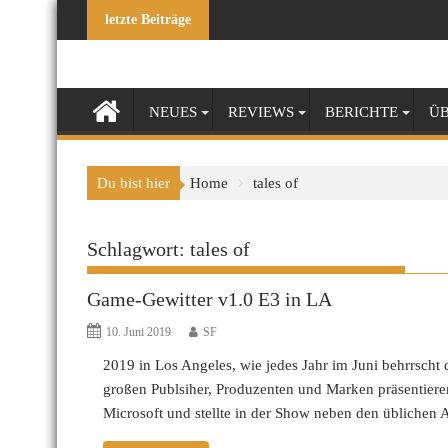
Skip
letzte Beiträge
to
content
NEUES
REVIEWS
BERICHTE
ÜB
Du bist hier
Home
tales of
Schlagwort:
tales of
Game-Gewitter v1.0 E3 in LA
10. Juni 2019
SF
2019 in Los Angeles, wie jedes Jahr im Juni behrrscht 
großen Publsiher, Produzenten und Marken präsentier
Microsoft und stellte in der Show neben den üblichen