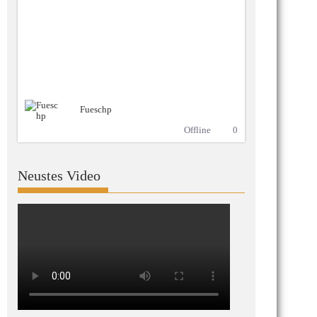
Fueschp
Offline
0
Neustes Video