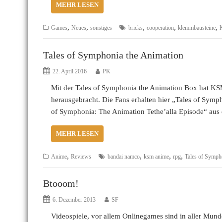
MEHR LESEN
,
,
,
,
,
Games
Neues
sonstiges
bricks
cooperation
klemmbausteine
Tales of Symphonia the Animation
22. April 2016
PK
Mit der Tales of Symphonia the Animation Box hat KS
herausgebracht. Die Fans erhalten hier „Tales of Sym
of Symphonia: The Animation Tethe’alla Episode“ au
MEHR LESEN
,
,
,
,
Anime
Reviews
bandai namco
ksm anime
rpg
Tales of Symph
Btooom!
6. Dezember 2013
SF
Videospiele, vor allem Onlinegames sind in aller Munde