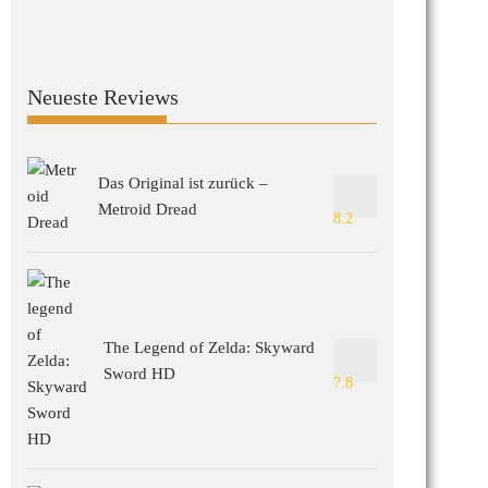
Neueste Reviews
Das Original ist zurück –
Metroid Dread
8.2
The Legend of Zelda: Skyward
Sword HD
7.8