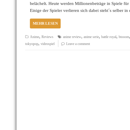
belächelt. Heute werden Millionenbeträge in Spiele fü
Einige der Spieler verlieren sich dabei steht´s selbe
MEHR LESEN
,
,
,
,
Anime
Reviews
anime review
anime serie
battle royal
btooom
,
tokyopop
videospiel
Leave a comment