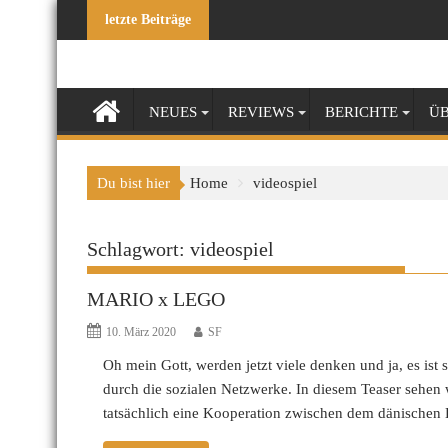
Skip
letzte Beiträge
to
content
NEUES
REVIEWS
BERICHTE
ÜB
Du bist hier
Home
videospiel
Schlagwort:
videospiel
MARIO x LEGO
10. März 2020
SF
Oh mein Gott, werden jetzt viele denken und ja, es is
durch die sozialen Netzwerke. In diesem Teaser sehen 
tatsächlich eine Kooperation zwischen dem dänische