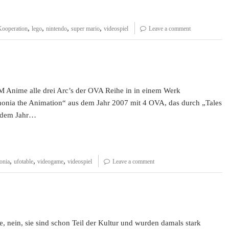
,
,
,
,
Kooperation
lego
nintendo
super mario
videospiel
Leave a comment
M Anime alle drei Arc’s der OVA Reihe in in einem Werk
phonia the Animation“ aus dem Jahr 2007 mit 4 OVA, das durch „Tales
s dem Jahr…
,
,
,
onia
ufotable
videogame
videospiel
Leave a comment
, nein, sie sind schon Teil der Kultur und wurden damals stark