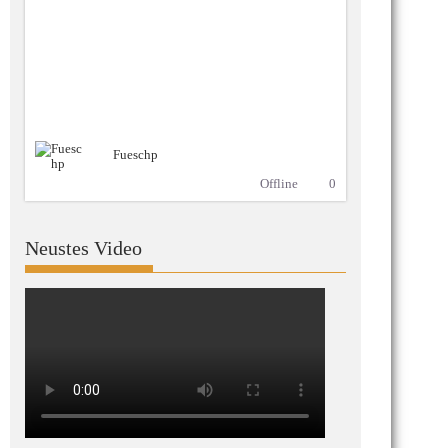
Fueschp
Offline
0
Neustes Video