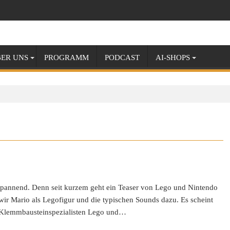
ER UNS
PROGRAMM
PODCAST
AI-SHOPS
t spannend. Denn seit kurzem geht ein Teaser von Lego und Nintendo
wir Mario als Legofigur und die typischen Sounds dazu. Es scheint
n Klemmbausteinspezialisten Lego und…