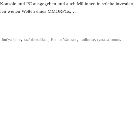
r Konsole und PC ausgegeben und auch Millionen in solche investiert.
r in den weiten Welten eines MMORPGs,…
,
,
,
,
,
,
Jun’ya Inoue
kazé deutschland
Kotono Watanabe
madhouse
ryota sakamoto