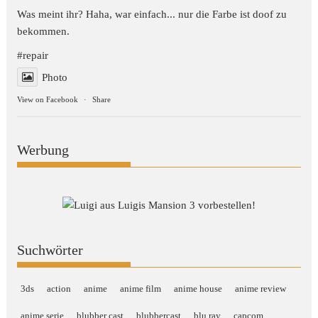
Was meint ihr? Haha, war einfach... nur die Farbe ist doof zu
bekommen.
#repair
Photo
View on Facebook
·
Share
Werbung
Suchwörter
3ds
action
anime
anime film
anime house
anime review
anime serie
blubber cast
blubbercast
blu ray
capcom