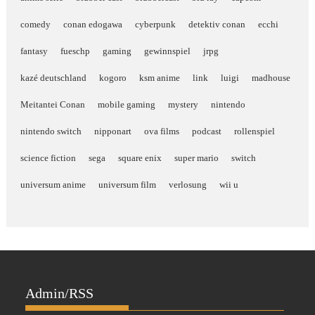
comedy
conan edogawa
cyberpunk
detektiv conan
ecchi
fantasy
fueschp
gaming
gewinnspiel
jrpg
kazé deutschland
kogoro
ksm anime
link
luigi
madhouse
Meitantei Conan
mobile gaming
mystery
nintendo
nintendo switch
nipponart
ova films
podcast
rollenspiel
science fiction
sega
square enix
super mario
switch
universum anime
universum film
verlosung
wii u
Admin/RSS