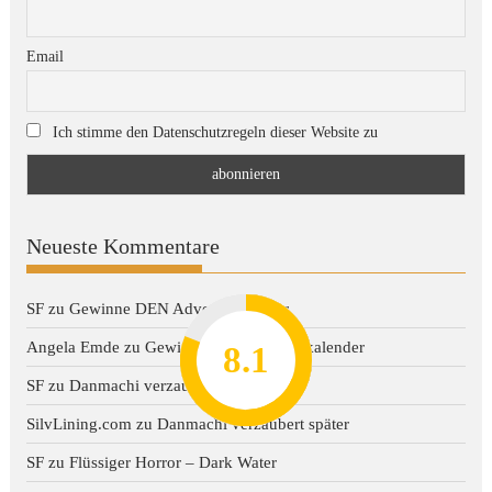
Email
Ich stimme den Datenschutzregeln dieser Website zu
Neueste Kommentare
SF
zu
Gewinne DEN Adventskalender
Angela Emde
zu
Gewinne DEN Adventskalender
8.2
7.8
7.1
8.1
7
SF
zu
Danmachi verzaubert später
SilvLining.com
zu
Danmachi verzaubert später
SF
zu
Flüssiger Horror – Dark Water