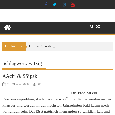
Skip
to
content
Du bist hier
Home
witzig
Schlagwort:
witzig
AAchi & SSipak
26. Oktober 2009
SF
Die Erde hat ein
Ressourcenproblem, die Rohstoffe wie Öl und Kohle werden immer
knapper und werden in den nächsten Jahrzehnten bald kaum noch
vorhanden sein. Das lässt natürlich niemanden so wirklich kalt und