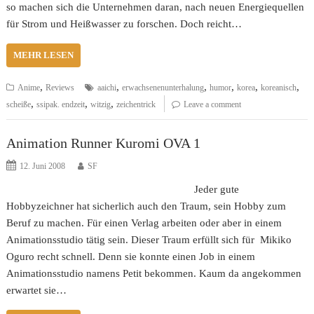
so machen sich die Unternehmen daran, nach neuen Energiequellen
für Strom und Heißwasser zu forschen. Doch reicht…
MEHR LESEN
,
,
,
,
,
,
Anime
Reviews
aaichi
erwachsenenunterhalung
humor
korea
koreanisch
,
,
,
scheiße
ssipak. endzeit
witzig
zeichentrick
Leave a comment
Animation Runner Kuromi OVA 1
12. Juni 2008
SF
Jeder gute
Hobbyzeichner hat sicherlich auch den Traum, sein Hobby zum
Beruf zu machen. Für einen Verlag arbeiten oder aber in einem
Animationsstudio tätig sein. Dieser Traum erfüllt sich für Mikiko
Oguro recht schnell. Denn sie konnte einen Job in einem
Animationsstudio namens Petit bekommen. Kaum da angekommen
erwartet sie…