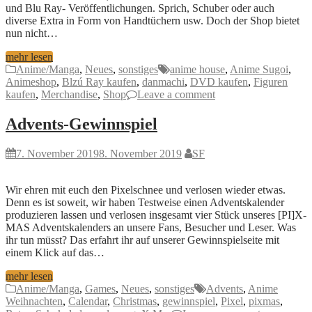
und Blu Ray- Veröffentlichungen. Sprich, Schuber oder auch
diverse Extra in Form von Handtüchern usw. Doch der Shop bietet
nun nicht…
mehr lesen
Anime/Manga
,
Neues
,
sonstiges
anime house
,
Anime Sugoi
,
Animeshop
,
Blzú Ray kaufen
,
danmachi
,
DVD kaufen
,
Figuren
kaufen
,
Merchandise
,
Shop
Leave a comment
Advents-Gewinnspiel
7. November 2019
8. November 2019
SF
Wir ehren mit euch den Pixelschnee und verlosen wieder etwas.
Denn es ist soweit, wir haben Testweise einen Adventskalender
produzieren lassen und verlosen insgesamt vier Stück unseres [PI]X-
MAS Adventskalenders an unsere Fans, Besucher und Leser. Was
ihr tun müsst? Das erfahrt ihr auf unserer Gewinnspielseite mit
einem Klick auf das…
mehr lesen
Anime/Manga
,
Games
,
Neues
,
sonstiges
Advents
,
Anime
Weihnachten
,
Calendar
,
Christmas
,
gewinnspiel
,
Pixel
,
pixmas
,