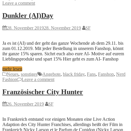
Leave a comment
Dunkler (AI)Day
28. November 2019
28. November 2019
SF
Ja es ist (AI) und der geht das ganze Wochende ab dem 29.11. bis
zum 01.12.2019. Mit jeder Bestellung in unserem Fanshop, könnt
ihr ganze 15% sparen. Sichrt euch also eure AI- Motive auf eurem
Lieblingsprodukt und spart 15% Hier geht es zum AI- Fanshop
mehr lesen
Neues
,
sonstiges
Angebote
,
black friday
,
Fans
,
Fanshop
,
Nerd
Fashion
Leave a comment
Französischer City Hunter
26. November 2019
SF
In Frankreich entstand vor einigen Monaten eine Live Action
Adaption des City Hunter Franchises, allerdings heißt der Film in
Frankreich Nicky Larson et le Parfum de Cupidon (Nicky Larson