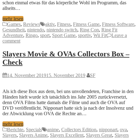
schon einmal etwas für das körperliche Wohl im Programm, das
allseits…
mehr lesen
Games
,
Reviews
aktiv
,
Fitness
,
Fitness Game
,
Fitness Software
,
Gesundheit
,
nintendo
,
nintendo switch
,
Ring Con
,
Ring Fit
Adventure
,
Ringo
,
sport
,
Sport Game
,
sportiv
,
Wii Fit
Leave a
comment
Slayers Movie & OVAs Collectors Box –
Check
14. November 2019
15. November 2019
SF
Als ich diese Box aus dem, bei uns unvollendeten, Franchise in den
Händen hielt wurde ich tatsächlich ins Jahr 2005 zurückversetzt,
denn OVA Films hatte damals die Filme und auch die OVA auf
DVD veröffentlicht. Nipponart hatte sich ja nach der Insolvenz und
der Abwicklung von OVA die Rechte an…
mehr lesen
Berichte
,
Specials
anime
,
Collectors Edition
,
nipponart
,
ova
,
Slayers
,
Slayers Anime
,
Slayers Excellent
,
Slayers Great
,
Slayers