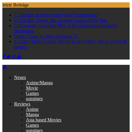
Skip
letzte Beiträge
to
7: Gaming ist nicht (mehr) geil?! Stimmt das?
content
6: The Big Thing! Der Summer Games 2026 Talk
5: Pragmata: zwischen Mut, SciFi und einer besonderen
Beziehung
Erster Teaser zu Alien Isolation 2?
4: Super Mario Galaxy Movie in der Kritik? Wieso wir Spaß
hatten!
Neues
Anime/Manga
Movie
Games
sonstiges
Reviews
Anime
Manga
Asia based Movies
Games
sonstiges