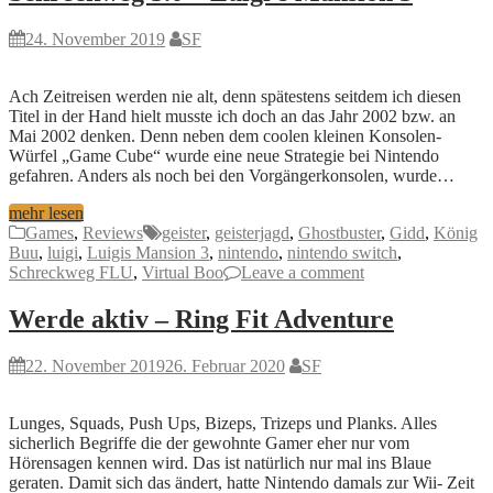
24. November 2019
SF
Ach Zeitreisen werden nie alt, denn spätestens seitdem ich diesen
Titel in der Hand hielt musste ich doch an das Jahr 2002 bzw. an
Mai 2002 denken. Denn neben dem coolen kleinen Konsolen-
Würfel „Game Cube“ wurde eine neue Strategie bei Nintendo
gefahren. Anders als noch bei den Vorgängerkonsolen, wurde…
mehr lesen
Games
,
Reviews
geister
,
geisterjagd
,
Ghostbuster
,
Gidd
,
König
Buu
,
luigi
,
Luigis Mansion 3
,
nintendo
,
nintendo switch
,
Schreckweg FLU
,
Virtual Boo
Leave a comment
Werde aktiv – Ring Fit Adventure
22. November 2019
26. Februar 2020
SF
Lunges, Squads, Push Ups, Bizeps, Trizeps und Planks. Alles
sicherlich Begriffe die der gewohnte Gamer eher nur vom
Hörensagen kennen wird. Das ist natürlich nur mal ins Blaue
geraten. Damit sich das ändert, hatte Nintendo damals zur Wii- Zeit