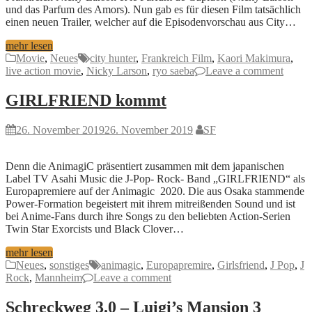
und das Parfum des Amors). Nun gab es für diesen Film tatsächlich
einen neuen Trailer, welcher auf die Episodenvorschau aus City…
mehr lesen
Movie
,
Neues
city hunter
,
Frankreich Film
,
Kaori Makimura
,
live action movie
,
Nicky Larson
,
ryo saeba
Leave a comment
GIRLFRIEND kommt
26. November 2019
26. November 2019
SF
Denn die AnimagiC präsentiert zusammen mit dem japanischen
Label TV Asahi Music die J-Pop- Rock- Band „GIRLFRIEND“ als
Europapremiere auf der Animagic 2020. Die aus Osaka stammende
Power-Formation begeistert mit ihrem mitreißenden Sound und ist
bei Anime-Fans durch ihre Songs zu den beliebten Action-Serien
Twin Star Exorcists und Black Clover…
mehr lesen
Neues
,
sonstiges
animagic
,
Europapremire
,
Girlsfriend
,
J Pop
,
J
Rock
,
Mannheim
Leave a comment
Schreckweg 3.0 – Luigi’s Mansion 3