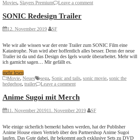
Movies
,
Slayers Premium
Leave a comment
SONIC Redesign Trailer
12. November 2019
SF
Wie wir alle wissen war der erste Trailer zum SONIC Film eine
Katastrophe. Nun wird aber hoffentlich alles besser. Denn der neue
Trailer ist da und das Design des Igels wurde überarbeitet. Mehr will
ich garnicht sagen… Mir gefällt es.
mehr lesen
Movie
,
Neues
sega
,
Sonic and tails
,
sonic movie
,
sonic the
hedgehog
,
trailer
Leave a comment
Anime Sugoi mit Merch
11. November 2019
11. November 2019
SF
Wie einige sicherlich bemerkt haben werden, hat der Publisher
Anime House einen Vertrieb über den Partnershop Anime Sugoi
laufen. Das Gute dabei, ihr bekommt auch exklusive Sets zu DVD