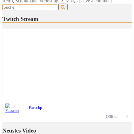
Retro
,
Schokolade
,
verlosung
,
X Mas
Leave a comment
Twitch Stream
Fueschp
Offline
0
Neustes Video