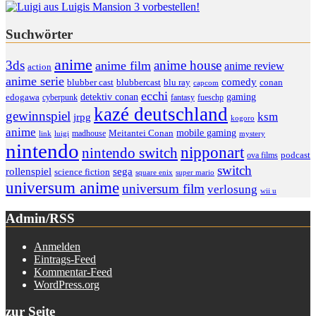
Suchwörter
anime
anime house
3ds
anime film
anime review
action
anime serie
comedy
blu ray
blubber cast
blubbercast
conan
capcom
ecchi
detektiv conan
gaming
edogawa
cyberpunk
fantasy
fueschp
kazé deutschland
gewinnspiel
ksm
jrpg
kogoro
anime
mobile gaming
madhouse
Meitantei Conan
link
luigi
mystery
nintendo
nipponart
nintendo switch
podcast
ova films
switch
rollenspiel
sega
science fiction
super mario
square enix
universum anime
universum film
verlosung
wii u
Admin/RSS
Anmelden
Eintrags-Feed
Kommentar-Feed
WordPress.org
zur Seite