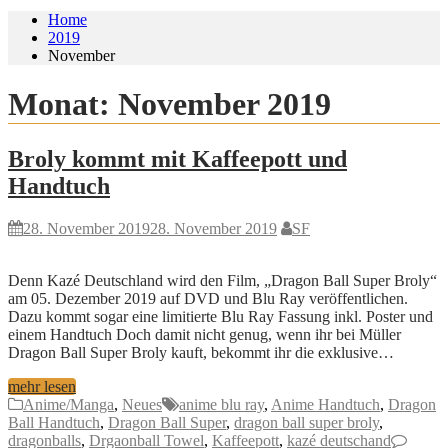
Home
2019
November
Monat:
November 2019
Broly kommt mit Kaffeepott und
Handtuch
28. November 2019
28. November 2019
SF
Denn Kazé Deutschland wird den Film, „Dragon Ball Super Broly“
am 05. Dezember 2019 auf DVD und Blu Ray veröffentlichen.
Dazu kommt sogar eine limitierte Blu Ray Fassung inkl. Poster und
einem Handtuch Doch damit nicht genug, wenn ihr bei Müller
Dragon Ball Super Broly kauft, bekommt ihr die exklusive…
mehr lesen
Anime/Manga
,
Neues
anime blu ray
,
Anime Handtuch
,
Dragon
Ball Handtuch
,
Dragon Ball Super
,
dragon ball super broly
,
dragonballs
,
Drgaonball Towel
,
Kaffeepott
,
kazé deutschand