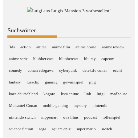
Suchwörter
3ds
action
anime
anime film
anime house
anime review
anime serie
blubber cast
blubbercast
blu ray
capcom
comedy
conan edogawa
cyberpunk
detektiv conan
ecchi
fantasy
fueschp
gaming
gewinnspiel
jrpg
kazé deutschland
kogoro
ksm anime
link
luigi
madhouse
Meitantei Conan
mobile gaming
mystery
nintendo
nintendo switch
nipponart
ova films
podcast
rollenspiel
science fiction
sega
square enix
super mario
switch