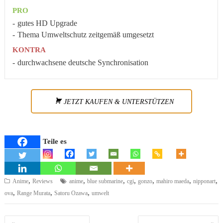
PRO
gutes HD Upgrade
Thema Umweltschutz zeitgemäß umgesetzt
KONTRA
durchwachsene deutsche Synchronisation
JETZT KAUFEN & UNTERSTÜTZEN
Teile es
,
,
,
,
,
,
,
Anime
Reviews
anime
blue submarine
cgi
gonzo
mahiro maeda
nipponart
,
,
,
ova
Range Murata
Satoru Ozawa
umwelt
Beitragsnavigation