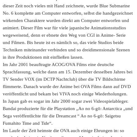
dieser Zeit noch vieles mit Hand zeichnete, wurde Blue Submarine
No. 6 komplette am Computer entworfen, selbst die handgezeichnet
wirkenden Charaktere wurden direkt am Computer entworfen und
animiert. Dieser Film war für viele japanische Animationsstudios
wegeweisend, denn er ebnete den Weg von CGI in Anime- Serie
und Filmen. Bis heute ist es nämlich so, das viele Studios beide
Techniken miteinander verbinden und so dreidimensionale Szenen
in ihre Produktionen mit einfließen lassen.
Im Jahr 2001 beauftragte ACOG/OVA Films eine deutsche
Sprachfassung, welche dann am 15. Dezember desselben Jahres bei
TV Sender VOX (im DCTP Nachtclub) über die TV Bildschirme
flimmerte. Danach wurde der Anime bei OVA Films dann auf DVD
veröffentlicht und bekam bei VIVA noch einige Wiederholungen.
In Japan gab es sogar im Jahr 2000 sogar zwei Videospielableger.
Bandai produzierte für die Playstation „Ao no 6-gō: Antarctica „und
Sega veröffentlichte für die Dreamcast “ Ao no 6-gō: Saigetsu
Fumahito Time and Tide“.
Im Laufe der Zeit heimste die OVA auch einige Ehrungen in: so