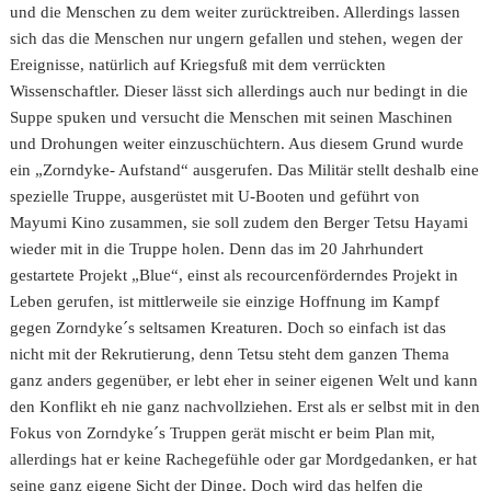
und die Menschen zu dem weiter zurücktreiben. Allerdings lassen
sich das die Menschen nur ungern gefallen und stehen, wegen der
Ereignisse, natürlich auf Kriegsfuß mit dem verrückten
Wissenschaftler. Dieser lässt sich allerdings auch nur bedingt in die
Suppe spuken und versucht die Menschen mit seinen Maschinen
und Drohungen weiter einzuschüchtern. Aus diesem Grund wurde
ein „Zorndyke- Aufstand“ ausgerufen. Das Militär stellt deshalb eine
spezielle Truppe, ausgerüstet mit U-Booten und geführt von
Mayumi Kino zusammen, sie soll zudem den Berger Tetsu Hayami
wieder mit in die Truppe holen. Denn das im 20 Jahrhundert
gestartete Projekt „Blue“, einst als recourcenförderndes Projekt in
Leben gerufen, ist mittlerweile sie einzige Hoffnung im Kampf
gegen Zorndyke´s seltsamen Kreaturen. Doch so einfach ist das
nicht mit der Rekrutierung, denn Tetsu steht dem ganzen Thema
ganz anders gegenüber, er lebt eher in seiner eigenen Welt und kann
den Konflikt eh nie ganz nachvollziehen. Erst als er selbst mit in den
Fokus von Zorndyke´s Truppen gerät mischt er beim Plan mit,
allerdings hat er keine Rachegefühle oder gar Mordgedanken, er hat
seine ganz eigene Sicht der Dinge. Doch wird das helfen die