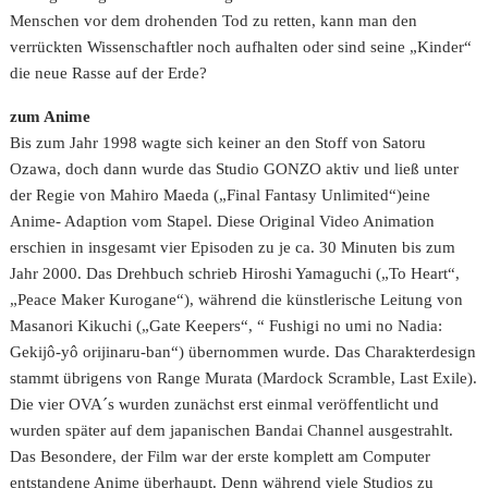
Menschen vor dem drohenden Tod zu retten, kann man den
verrückten Wissenschaftler noch aufhalten oder sind seine „Kinder“
die neue Rasse auf der Erde?
zum Anime
Bis zum Jahr 1998 wagte sich keiner an den Stoff von Satoru
Ozawa, doch dann wurde das Studio GONZO aktiv und ließ unter
der Regie von Mahiro Maeda („Final Fantasy Unlimited“)eine
Anime- Adaption vom Stapel. Diese Original Video Animation
erschien in insgesamt vier Episoden zu je ca. 30 Minuten bis zum
Jahr 2000. Das Drehbuch schrieb Hiroshi Yamaguchi („To Heart“,
„Peace Maker Kurogane“), während die künstlerische Leitung von
Masanori Kikuchi („Gate Keepers“, “ Fushigi no umi no Nadia:
Gekijô-yô orijinaru-ban“) übernommen wurde. Das Charakterdesign
stammt übrigens von Range Murata (Mardock Scramble, Last Exile).
Die vier OVA´s wurden zunächst erst einmal veröffentlicht und
wurden später auf dem japanischen Bandai Channel ausgestrahlt.
Das Besondere, der Film war der erste komplett am Computer
entstandene Anime überhaupt. Denn während viele Studios zu