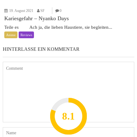
19. August 2021
SF
0
Kariesgefahr – Nyanko Days
Teile es Ach ja, die lieben Haustiere, sie begleiten...
Anime
Reviews
HINTERLASSE EIN KOMMENTAR
8.2
7.8
7.1
8.1
7