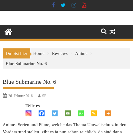
Skip
to
content
Du bist hier
Home
Reviews
Anime
Blue Submarine No. 6
Blue Submarine No. 6
26. Februar 2016
SF
Teile es
Anime- Serien und Filme, welche das Thema Umweltschutz in den
Vordergrund stellen, gibt es ja nun schon reichlich, da sind dann