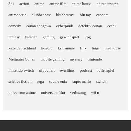
3ds
action
anime
anime film
anime house
anime review
anime serie
blubber cast
blubbercast
blu ray
capcom
comedy
conan edogawa
cyberpunk
detektiv conan
ecchi
fantasy
fueschp
gaming
gewinnspiel
jrpg
kazé deutschland
kogoro
ksm anime
link
luigi
madhouse
Meitantei Conan
mobile gaming
mystery
nintendo
nintendo switch
nipponart
ova films
podcast
rollenspiel
science fiction
sega
square enix
super mario
switch
universum anime
universum film
verlosung
wii u