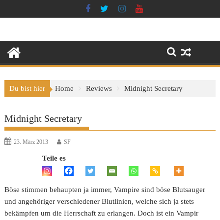
Skip
to
content
Du bist hier
Home
Reviews
Midnight Secretary
Midnight Secretary
23. März 2013
SF
Teile es
Böse stimmen behaupten ja immer, Vampire sind böse Blutsauger
und angehöriger verschiedener Blutlinien, welche sich ja stets
bekämpfen um die Herrschaft zu erlangen. Doch ist ein Vampir