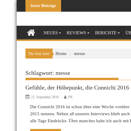
Skip
letzte Beiträge
to
content
NEUES
REVIEWS
BERICHTE
ÜB
Du bist hier
Home
messe
Schlagwort:
messe
Gefühle, der Höhepunkt, die Connichi 2016 
22. September 2016
PK
Die Connichi 2016 ist schon über eine Woche vorüber
2015 nennen. Neben all unseren Interviews blieb auch e
alle Tage Eindrücke. Über manches habe ich auch mit