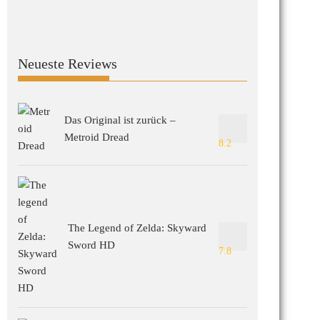
Neueste Reviews
Das Original ist zurück –
Metroid Dread
8.2
The Legend of Zelda: Skyward
Sword HD
7.8