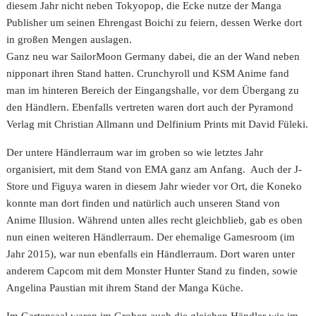
diesem Jahr nicht neben Tokyopop, die Ecke nutze der Manga
Publisher um seinen Ehrengast Boichi zu feiern, dessen Werke dort
in großen Mengen auslagen.
Ganz neu war SailorMoon Germany dabei, die an der Wand neben
nipponart ihren Stand hatten. Crunchyroll und KSM Anime fand
man im hinteren Bereich der Eingangshalle, vor dem Übergang zu
den Händlern. Ebenfalls vertreten waren dort auch der Pyramond
Verlag mit Christian Allmann und Delfinium Prints mit David Füleki.
Der untere Händlerraum war im groben so wie letztes Jahr
organisiert, mit dem Stand von EMA ganz am Anfang. Auch der J-
Store und Figuya waren in diesem Jahr wieder vor Ort, die Koneko
konnte man dort finden und natürlich auch unseren Stand von
Anime Illusion. Während unten alles recht gleichblieb, gab es oben
nun einen weiteren Händlerraum. Der ehemalige Gamesroom (im
Jahr 2015), war nun ebenfalls ein Händlerraum. Dort waren unter
anderem Capcom mit dem Monster Hunter Stand zu finden, sowie
Angelina Paustian mit ihrem Stand der Manga Küche.
Im Gartensaal waren im Groben auch die gleichen Händler wie im