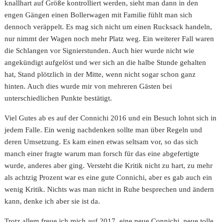
knallhart auf Größe kontrolliert werden, sieht man dann in den
engen Gängen einen Bollerwagen mit Familie fühlt man sich
dennoch veräppelt. Es mag sich nicht um einen Rucksack handeln,
nur nimmt der Wagen noch mehr Platz weg. Ein weiterer Fall waren
die Schlangen vor Signierstunden. Auch hier wurde nicht wie
angekündigt aufgelöst und wer sich an die halbe Stunde gehalten
hat, Stand plötzlich in der Mitte, wenn nicht sogar schon ganz
hinten. Auch dies wurde mir von mehreren Gästen bei
unterschiedlichen Punkte bestätigt.
Viel Gutes ab es auf der Connichi 2016 und ein Besuch lohnt sich in
jedem Falle. Ein wenig nachdenken sollte man über Regeln und
deren Umsetzung. Es kam einen etwas seltsam vor, so das sich
manch einer fragte warum man forsch für das eine abgefertigte
wurde, anderes aber ging. Versteht die Kritik nicht zu hart, zu mehr
als achtzig Prozent war es eine gute Connichi, aber es gab auch ein
wenig Kritik. Nichts was man nicht in Ruhe besprechen und ändern
kann, denke ich aber sie ist da.
Trotz allem freue ich mich auf 2017, eine neue Connichi, neue tolle