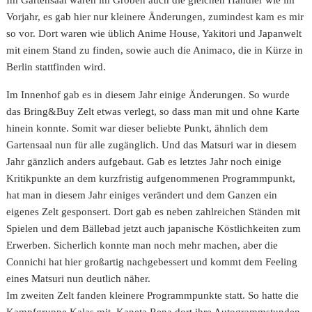
Vorjahr, es gab hier nur kleinere Änderungen, zumindest kam es mir
so vor. Dort waren wie üblich Anime House, Yakitori und Japanwelt
mit einem Stand zu finden, sowie auch die Animaco, die in Kürze in
Berlin stattfinden wird.
Im Innenhof gab es in diesem Jahr einige Änderungen. So wurde
das Bring&Buy Zelt etwas verlegt, so dass man mit und ohne Karte
hinein konnte. Somit war dieser beliebte Punkt, ähnlich dem
Gartensaal nun für alle zugänglich. Und das Matsuri war in diesem
Jahr gänzlich anders aufgebaut. Gab es letztes Jahr noch einige
Kritikpunkte an dem kurzfristig aufgenommenen Programmpunkt,
hat man in diesem Jahr einiges verändert und dem Ganzen ein
eigenes Zelt gesponsert. Dort gab es neben zahlreichen Ständen mit
Spielen und dem Bällebad jetzt auch japanische Köstlichkeiten zum
Erwerben. Sicherlich konnte man noch mehr machen, aber die
Connichi hat hier großartig nachgebessert und kommt dem Feeling
eines Matsuri nun deutlich näher.
Im zweiten Zelt fanden kleinere Programmpunkte statt. So hatte die
Kampfgruppe Kalas mit Kaneta Rena dort ihre Autogrammstunden