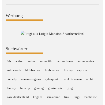
Werbung
Suchwörter
3ds
action
anime
anime film
anime house
anime review
anime serie
blubber cast
blubbercast
blu ray
capcom
comedy
conan edogawa
cyberpunk
detektiv conan
ecchi
fantasy
fueschp
gaming
gewinnspiel
jrpg
kazé deutschland
kogoro
ksm anime
link
luigi
madhouse