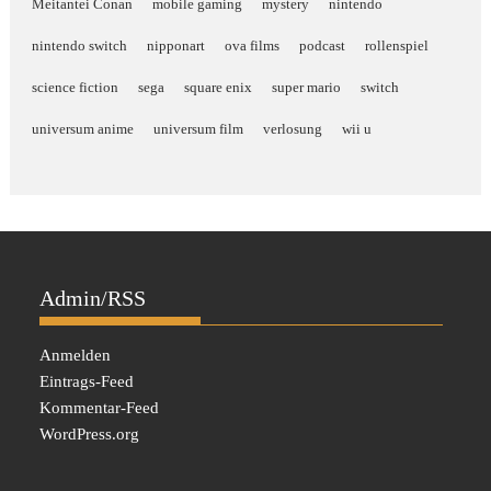
Meitantei Conan
mobile gaming
mystery
nintendo
nintendo switch
nipponart
ova films
podcast
rollenspiel
science fiction
sega
square enix
super mario
switch
universum anime
universum film
verlosung
wii u
Admin/RSS
Anmelden
Eintrags-Feed
Kommentar-Feed
WordPress.org