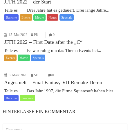
JFFH 2022 – der Start
Teile es Drei Jahre hat es gedauert. Drei lange Jahre,...
Berichte
Events
Movie
Neues
Specials
15. Mai 2022
PK
0
JFFH 2022 – First Date after the „C“
Teile es Es war ruhig um das Thema Events bei...
Events
Movie
Specials
3. März 2020
SF
0
Angespielt – Final Fantasy VII Remake Demo
Teile es Das Jahr 1997, die Firma Squaresoft haben hier...
Berichte
Previews
HINTERLASSE EIN KOMMENTAR