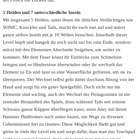
5 Helden und 7 unterschiedliche Inseln
Mit insgesamt 5 Helden, unter ihnen die üblichen Verdächtigen wie
SONIC, Knuckles und Tails, macht ihr euch nun auf und müsst
ganze sieben Inseln mit je 10 Welten besuchen. Innerhalb dieser
Level hüpft und hangelt ihr euch nicht nur bis zum Ende, sondern
müsst mit den Elementen Abschnitte freigeben, um weiter zu
kommen. Mit dem Feuer könnt ihr Eisblöcke zum Schmelzen
bringen und so Hindernisse überwinden oder ihr wechselt das
Element zu Eis und lasst so eine Wasserfläche gefrieren, um sie zu
überqueren. Der Wechsel selbst geht dabei durchaus flüssig von der
Hand und sorgt für ein gutes Spielgefühl. Doch nicht nur die
Elemente sind wichtig, auch der Wechsel der Protagonisten ist ein
zentraler Bestandteil des Spiels, denn während Tails mit seinem
Schwanz ganze Klippen überfliegen kann, muss Amy mit ihrem
Hammer Plattformen nach unten hauen, um Wege zu diversen
Geheimnissen frei zu räumen. Diese Möglichkeit fließt gut und
gerne in viele der Level ein und sorgt dafür, dass man das Touchpad
nicht nur einmal betätigt, denn oft kommt man mit nur einem