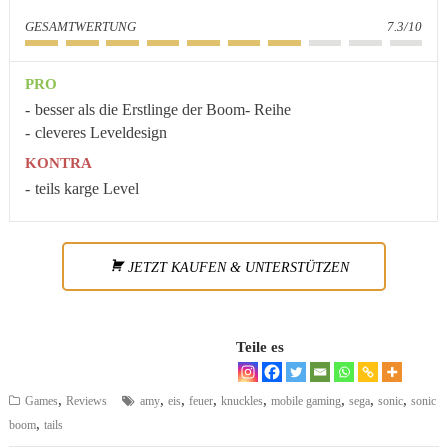
GESAMTWERTUNG
7.3/10
PRO
besser als die Erstlinge der Boom- Reihe
cleveres Leveldesign
KONTRA
teils karge Level
JETZT KAUFEN & UNTERSTÜTZEN
Teile es
,
,
,
,
,
,
,
,
Games
Reviews
amy
eis
feuer
knuckles
mobile gaming
sega
sonic
sonic
,
boom
tails