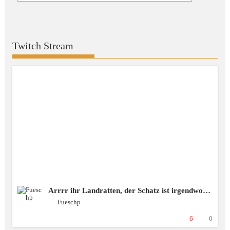
Twitch Stream
Arrrr ihr Landratten, der Schatz ist irgendwo da draussen! ❗️spende❗️blubbercast❗️Discord ❗️BSG [+18 GER]
Fueschp
6
0