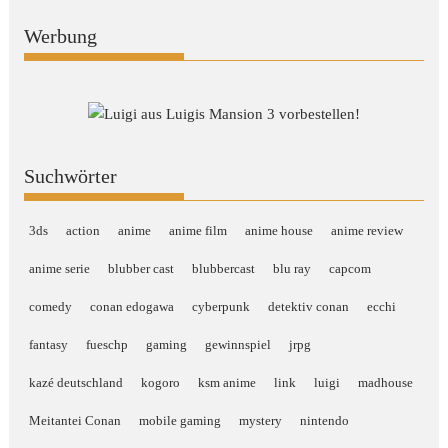
Werbung
Suchwörter
3ds
action
anime
anime film
anime house
anime review
anime serie
blubber cast
blubbercast
blu ray
capcom
comedy
conan edogawa
cyberpunk
detektiv conan
ecchi
fantasy
fueschp
gaming
gewinnspiel
jrpg
kazé deutschland
kogoro
ksm anime
link
luigi
madhouse
Meitantei Conan
mobile gaming
mystery
nintendo