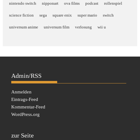
nintendo switch
nipponart
ova films
podcast
rollenspiel
science fiction
sega
square enix
super mario
switch
universum anime
universum film
verlosung
wii u
Admin/RSS
Anmelden
Eintrags-Feed
Kommentar-Feed
WordPress.org
zur Seite