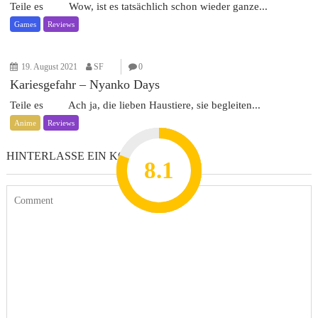
Teile es Wow, ist es tatsächlich schon wieder ganze...
Games
Reviews
19. August 2021
SF
0
Kariesgefahr – Nyanko Days
Teile es Ach ja, die lieben Haustiere, sie begleiten...
Anime
Reviews
HINTERLASSE EIN KOMMENTAR
8.2
7.8
7.1
8.1
7