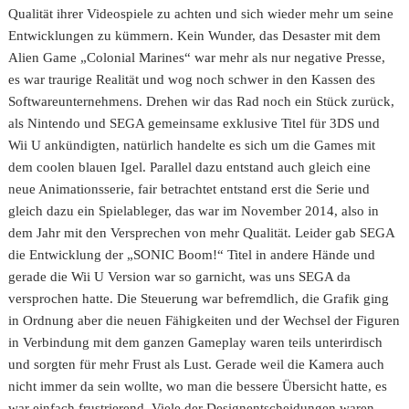
Qualität ihrer Videospiele zu achten und sich wieder mehr um seine
Entwicklungen zu kümmern. Kein Wunder, das Desaster mit dem
Alien Game „Colonial Marines“ war mehr als nur negative Presse,
es war traurige Realität und wog noch schwer in den Kassen des
Softwareunternehmens. Drehen wir das Rad noch ein Stück zurück,
als Nintendo und SEGA gemeinsame exklusive Titel für 3DS und
Wii U ankündigten, natürlich handelte es sich um die Games mit
dem coolen blauen Igel. Parallel dazu entstand auch gleich eine
neue Animationsserie, fair betrachtet entstand erst die Serie und
gleich dazu ein Spielableger, das war im November 2014, also in
dem Jahr mit den Versprechen von mehr Qualität. Leider gab SEGA
die Entwicklung der „SONIC Boom!“ Titel in andere Hände und
gerade die Wii U Version war so garnicht, was uns SEGA da
versprochen hatte. Die Steuerung war befremdlich, die Grafik ging
in Ordnung aber die neuen Fähigkeiten und der Wechsel der Figuren
in Verbindung mit dem ganzen Gameplay waren teils unterirdisch
und sorgten für mehr Frust als Lust. Gerade weil die Kamera auch
nicht immer da sein wollte, wo man die bessere Übersicht hatte, es
war einfach frustrierend. Viele der Designentscheidungen waren