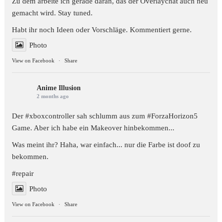
Zu dem arbeite ich gerade daran, das der Overlaychat auch neu
gemacht wird. Stay tuned.
Habt ihr noch Ideen oder Vorschläge. Kommentiert gerne.
Photo
View on Facebook
·
Share
Anime Illusion
2 months ago
Der #xboxcontroller sah schlumm aus zum
#ForzaHorizon5
Game. Aber ich habe ein Makeover hinbekommen...
Was meint ihr? Haha, war einfach... nur die Farbe ist doof zu
bekommen.
#repair
Photo
View on Facebook
·
Share