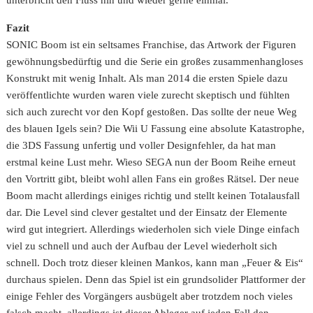
unterbricht den Fluss hin und wieder gerne einmal.
Fazit
SONIC Boom ist ein seltsames Franchise, das Artwork der Figuren
gewöhnungsbedürftig und die Serie ein großes zusammenhangloses
Konstrukt mit wenig Inhalt. Als man 2014 die ersten Spiele dazu
veröffentlichte wurden waren viele zurecht skeptisch und fühlten
sich auch zurecht vor den Kopf gestoßen. Das sollte der neue Weg
des blauen Igels sein? Die Wii U Fassung eine absolute Katastrophe,
die 3DS Fassung unfertig und voller Designfehler, da hat man
erstmal keine Lust mehr. Wieso SEGA nun der Boom Reihe erneut
den Vortritt gibt, bleibt wohl allen Fans ein großes Rätsel. Der neue
Boom macht allerdings einiges richtig und stellt keinen Totalausfall
dar. Die Level sind clever gestaltet und der Einsatz der Elemente
wird gut integriert. Allerdings wiederholen sich viele Dinge einfach
viel zu schnell und auch der Aufbau der Level wiederholt sich
schnell. Doch trotz dieser kleinen Mankos, kann man „Feuer & Eis“
durchaus spielen. Denn das Spiel ist ein grundsolider Plattformer der
einige Fehler des Vorgängers ausbügelt aber trotzdem noch vieles