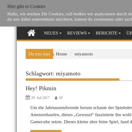
Skip
letzte Beiträge
Hier gibt es Cookies
to
Hallo, wir reichen Dir Cookies, soll heißen wir analysieren durch 
content
du uns dabei unterstützen möchtest, kannst du zustimmen oder auc
NEUES
REVIEWS
BERICHTE
ÜB
Du bist hier
Home
miyamoto
Schlagwort:
miyamoto
Hey! Pikmin
29. Juli 2017
SF
Um die Jahrtausendwende herum schaute der Spieledes
Ameisenhaufen, dieses „Gewusel“ faszinierte ihn wohl so
Gamecube setzte. Dieses kleine aber feine Spiel, fan