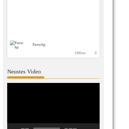
Fueschp
Offline
0
Neustes Video
Video-
Player