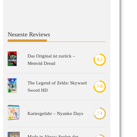
Neueste Reviews
Das Original ist zurück –
8.2
Metroid Dread
The Legend of Zelda: Skyward
7.8
Sword HD
Kariesgefahr – Nyanko Days
7.1
Made in Abyss: Seelen der