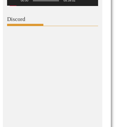
00:00
05:39:02
Discord