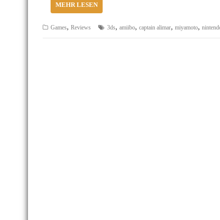
MEHR LESEN
,
,
,
,
,
Games
Reviews
3ds
amiibo
captain alimar
miyamoto
nintend