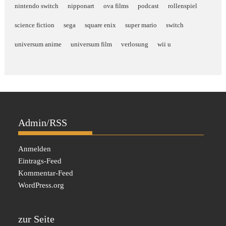
nintendo switch
nipponart
ova films
podcast
rollenspiel
science fiction
sega
square enix
super mario
switch
universum anime
universum film
verlosung
wii u
Admin/RSS
Anmelden
Eintrags-Feed
Kommentar-Feed
WordPress.org
zur Seite