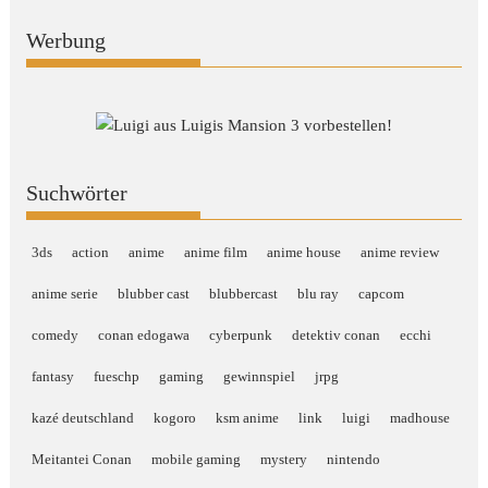
Werbung
Suchwörter
3ds
action
anime
anime film
anime house
anime review
anime serie
blubber cast
blubbercast
blu ray
capcom
comedy
conan edogawa
cyberpunk
detektiv conan
ecchi
fantasy
fueschp
gaming
gewinnspiel
jrpg
kazé deutschland
kogoro
ksm anime
link
luigi
madhouse
Meitantei Conan
mobile gaming
mystery
nintendo