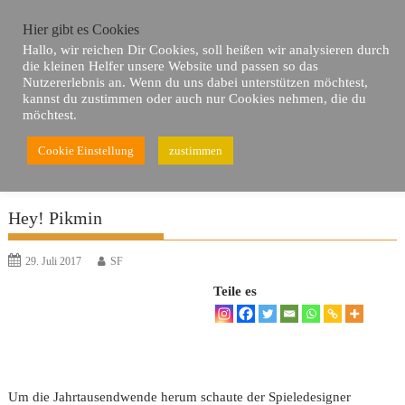
Skip
Hier gibt es Cookies
to
Hallo, wir reichen Dir Cookies, soll heißen wir analysieren durch
content
die kleinen Helfer unsere Website und passen so das
Nutzererlebnis an. Wenn du uns dabei unterstützen möchtest,
kannst du zustimmen oder auch nur Cookies nehmen, die du
möchtest.
Cookie Einstellung
zustimmen
Du bist hier
Home
Reviews
Hey! Pikmin
Hey! Pikmin
29. Juli 2017
SF
Teile es
Um die Jahrtausendwende herum schaute der Spieledesigner