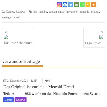
,
,
,
,
,
,
,
Games
Reviews
3ds
amiibo
captain alimar
miyamoto
nintendo
pikmin
,
strategie
wusel
Beitragsnavigation
Die Rote Schildkröte
Ergo Proxy
verwandte Beiträge
2. Dezember 2021
SF
0
Das Original ist zurück – Metroid Dread
Teile es 1986 wurde für das Nintendo Entertainment System...
Games
Reviews