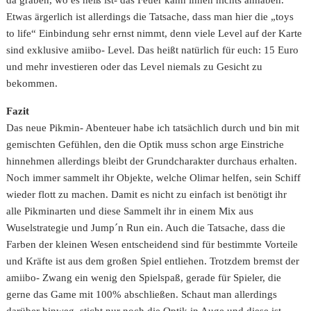
da graben, wo es heiß ist- das Feuer kann ihnen nichts anhaben.
Etwas ärgerlich ist allerdings die Tatsache, dass man hier die „toys
to life“ Einbindung sehr ernst nimmt, denn viele Level auf der Karte
sind exklusive amiibo- Level. Das heißt natürlich für euch: 15 Euro
und mehr investieren oder das Level niemals zu Gesicht zu
bekommen.
Fazit
Das neue Pikmin- Abenteuer habe ich tatsächlich durch und bin mit
gemischten Gefühlen, den die Optik muss schon arge Einstriche
hinnehmen allerdings bleibt der Grundcharakter durchaus erhalten.
Noch immer sammelt ihr Objekte, welche Olimar helfen, sein Schiff
wieder flott zu machen. Damit es nicht zu einfach ist benötigt ihr
alle Pikminarten und diese Sammelt ihr in einem Mix aus
Wuselstrategie und Jump´n Run ein. Auch die Tatsache, dass die
Farben der kleinen Wesen entscheidend sind für bestimmte Vorteile
und Kräfte ist aus dem großen Spiel entliehen. Trotzdem bremst der
amiibo- Zwang ein wenig den Spielspaß, gerade für Spieler, die
gerne das Game mit 100% abschließen. Schaut man allerdings