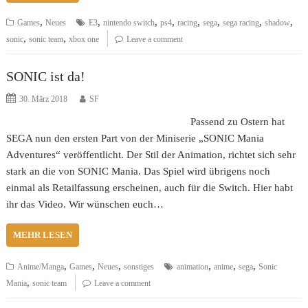
,
,
,
,
,
,
,
,
Games
Neues
E3
nintendo switch
ps4
racing
sega
sega racing
shadow
,
,
sonic
sonic team
xbox one
Leave a comment
SONIC ist da!
30. März 2018
SF
Passend zu Ostern hat
SEGA nun den ersten Part von der Miniserie „SONIC Mania
Adventures“ veröffentlicht. Der Stil der Animation, richtet sich sehr
stark an die von SONIC Mania. Das Spiel wird übrigens noch
einmal als Retailfassung erscheinen, auch für die Switch. Hier habt
ihr das Video. Wir wünschen euch…
MEHR LESEN
,
,
,
,
,
,
Anime/Manga
Games
Neues
sonstiges
animation
anime
sega
Sonic
,
Mania
sonic team
Leave a comment