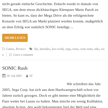
nicht gerade einfache Geschichte. Erdacht wurde er damals von
SEGA, um dem etwas dickbäuchigen Klempner Mario Paroli zu
bieten. So kam es, dass der Mega Drive als die erfolgreichste
Konsole von SEGA am Markt platziert werden konnte, maßgeblich
an dem Erfolg war natürlich SONIC beteiligt.…
MEHR LESEN
,
,
,
,
,
,
,
,
Games
Reviews
3ds
knuckles
lost world
sega
sonic
sonic team
tails
wii
u
Leave a comment
SONIC Rush
28. Juli 2005
SF
Wir schreiben das Jahr
2005, Sega Corp. hat sich aus dem Hardwaregeschäft schon vor
Jahren zurück gezogen. Doch es gibt immer eine Möglichkeit die
Fans weiter bei Laune zu halten. Man mische ein wenig Kultfaktor,
absolute Action, den wohl bekanntesten Igel der Welt und eine