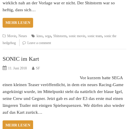
wirklich nah an der Vorlage war er nicht. Der Shitstorm war so
heftig, dass sich…
MEHR LESEN
,
,
,
,
,
,
Movie
Neues
kino
sega
Shitstorm
sonic movie
sonic team
sonic the
hedgehog
Leave a comment
SONIC im Kart
11. Juni 2018
SF
Vor kurzem hatte SEGA
einen kleinen Teaser veröffentlicht, in dem ein neues Racing-Game
angekünigt wurde, im Mittelpunkt steht da natürlich der blaue Igel,
seine Crew und Gegner. Jetzt gab es auf der E3 das erste mal einen
längeren Trailer mit einigen Spielsequenzen. Wir dürfen also wieder
auf das Kart zurück…
MEHR LESEN