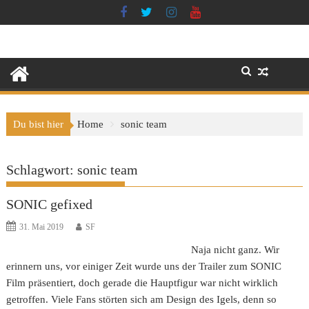
Skip
to
content
Du bist hier
Home
sonic team
Schlagwort:
sonic team
SONIC gefixed
31. Mai 2019
SF
Naja nicht ganz. Wir
erinnern uns, vor einiger Zeit wurde uns der Trailer zum SONIC
Film präsentiert, doch gerade die Hauptfigur war nicht wirklich
getroffen. Viele Fans störten sich am Design des Igels, denn so