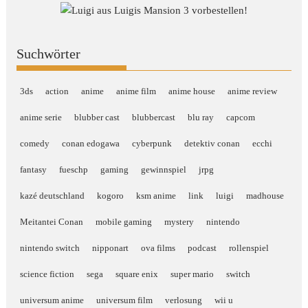
Suchwörter
3ds
action
anime
anime film
anime house
anime review
anime serie
blubber cast
blubbercast
blu ray
capcom
comedy
conan edogawa
cyberpunk
detektiv conan
ecchi
fantasy
fueschp
gaming
gewinnspiel
jrpg
kazé deutschland
kogoro
ksm anime
link
luigi
madhouse
Meitantei Conan
mobile gaming
mystery
nintendo
nintendo switch
nipponart
ova films
podcast
rollenspiel
science fiction
sega
square enix
super mario
switch
universum anime
universum film
verlosung
wii u