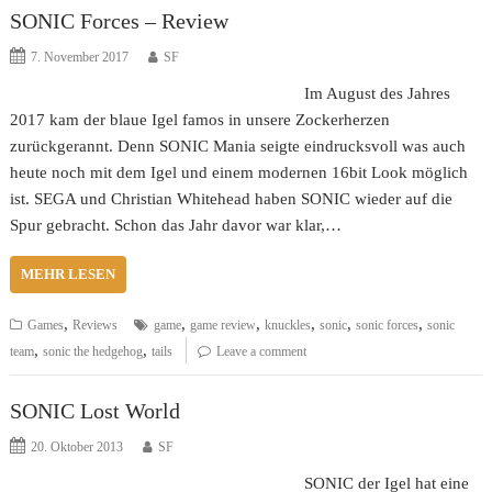
SONIC Forces – Review
7. November 2017
SF
Im August des Jahres
2017 kam der blaue Igel famos in unsere Zockerherzen
zurückgerannt. Denn SONIC Mania seigte eindrucksvoll was auch
heute noch mit dem Igel und einem modernen 16bit Look möglich
ist. SEGA und Christian Whitehead haben SONIC wieder auf die
Spur gebracht. Schon das Jahr davor war klar,…
MEHR LESEN
,
,
,
,
,
,
Games
Reviews
game
game review
knuckles
sonic
sonic forces
sonic
,
,
team
sonic the hedgehog
tails
Leave a comment
SONIC Lost World
20. Oktober 2013
SF
SONIC der Igel hat eine