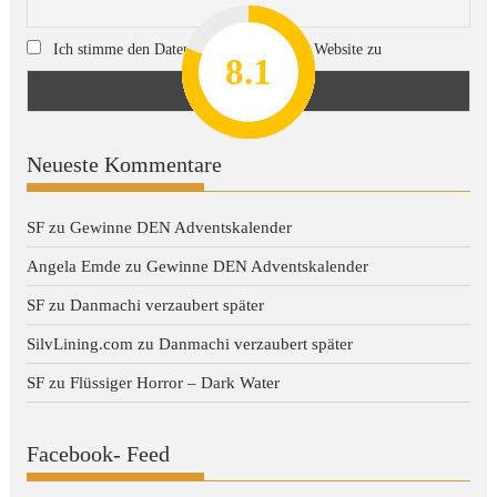
Ich stimme den Datenschutzregeln dieser Website zu
8.2
7.8
7.1
8.1
7
Neueste Kommentare
SF
zu
Gewinne DEN Adventskalender
Angela Emde
zu
Gewinne DEN Adventskalender
SF
zu
Danmachi verzaubert später
SilvLining.com
zu
Danmachi verzaubert später
SF
zu
Flüssiger Horror – Dark Water
Facebook- Feed