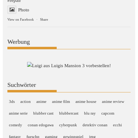
#repair
Photo
View on Facebook
·
Share
Werbung
Suchwörter
3ds
action
anime
anime film
anime house
anime review
anime serie
blubber cast
blubbercast
blu ray
capcom
comedy
conan edogawa
cyberpunk
detektiv conan
ecchi
fantasy
fueschp
gaming
gewinnspiel
jrpg