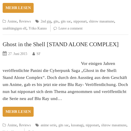
MEHR LESEN
,
,
,
,
,
,
Anime
Reviews
2nd gig
gits
gits sac
nipponart
shirow masamune
,
unabhängigen elf
Yōko Kanno
Leave a comment
Ghost in the Shell [STAND ALONE COMPLEX]
27. Juni 2015
SF
Vor einigen Jahren
veröffentlichte Panini die Cyberpunk Saga „Ghost in the Shell:
Stand Alone Complex“. Doch durch den Ausstieg aus dem Geschäft
um Anime, gab es bis jetzt nie eine Blu Ray- Veröffentlichung. Doch
nun hat nipponart sich dem Thema angenommen und veröffentlicht
die Serie neu auf Blu Ray und…
MEHR LESEN
,
,
,
,
,
,
Anime
Reviews
anime serie
gits sac
kusanagi
nipponart
shirow masamune