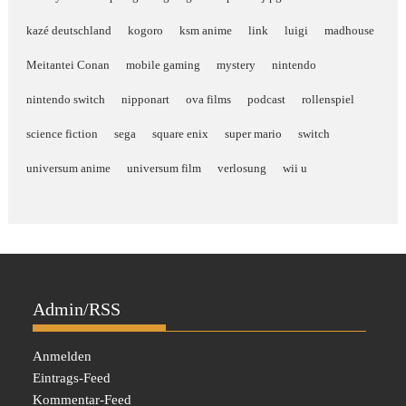
kazé deutschland
kogoro
ksm anime
link
luigi
madhouse
Meitantei Conan
mobile gaming
mystery
nintendo
nintendo switch
nipponart
ova films
podcast
rollenspiel
science fiction
sega
square enix
super mario
switch
universum anime
universum film
verlosung
wii u
Admin/RSS
Anmelden
Eintrags-Feed
Kommentar-Feed