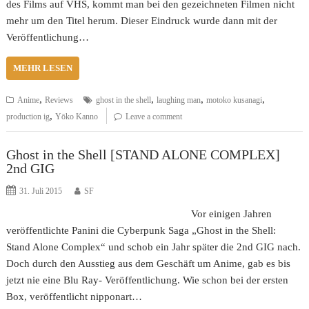
des Films auf VHS, kommt man bei den gezeichneten Filmen nicht
mehr um den Titel herum. Dieser Eindruck wurde dann mit der
Veröffentlichung…
MEHR LESEN
,
,
,
,
Anime
Reviews
ghost in the shell
laughing man
motoko kusanagi
,
production ig
Yōko Kanno
Leave a comment
Ghost in the Shell [STAND ALONE COMPLEX]
2nd GIG
31. Juli 2015
SF
Vor einigen Jahren
veröffentlichte Panini die Cyberpunk Saga „Ghost in the Shell:
Stand Alone Complex“ und schob ein Jahr später die 2nd GIG nach.
Doch durch den Ausstieg aus dem Geschäft um Anime, gab es bis
jetzt nie eine Blu Ray- Veröffentlichung. Wie schon bei der ersten
Box, veröffentlicht nipponart…