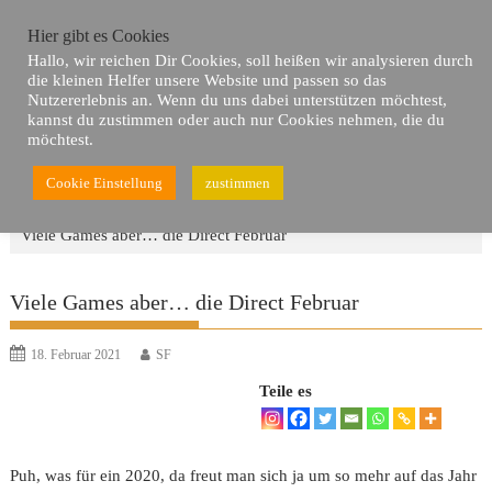
Skip
Hier gibt es Cookies
to
Hallo, wir reichen Dir Cookies, soll heißen wir analysieren durch
content
die kleinen Helfer unsere Website und passen so das
Nutzererlebnis an. Wenn du uns dabei unterstützen möchtest,
kannst du zustimmen oder auch nur Cookies nehmen, die du
möchtest.
Cookie Einstellung
zustimmen
Du bist hier
Home
Neues
Viele Games aber… die Direct Februar
Viele Games aber… die Direct Februar
18. Februar 2021
SF
Teile es
Puh, was für ein 2020, da freut man sich ja um so mehr auf das Jahr