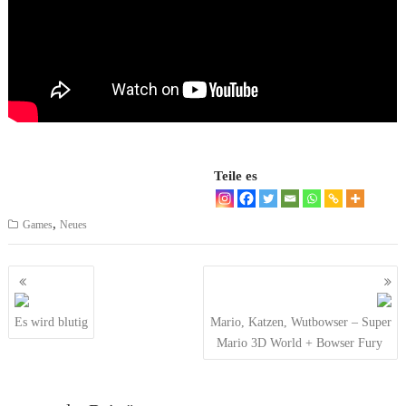
Teile es
,
Games
Neues
Beitragsnavigation
Es wird blutig
Mario, Katzen, Wutbowser – Super
Mario 3D World + Bowser Fury