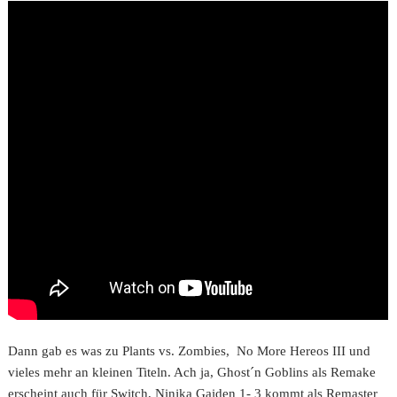
Dann gab es was zu Plants vs. Zombies, No More Hereos III und
vieles mehr an kleinen Titeln. Ach ja, Ghost´n Goblins als Remake
erscheint auch für Switch, Ninjka Gaiden 1- 3 kommt als Remaster