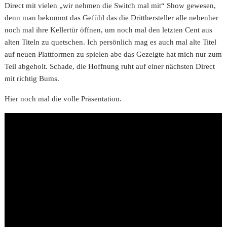
Direct mit vielen „wir nehmen die Switch mal mit“ Show gewesen,
denn man bekommt das Gefühl das die Dritthersteller alle nebenher
noch mal ihre Kellertür öffnen, um noch mal den letzten Cent aus
alten Titeln zu quetschen. Ich persönlich mag es auch mal alte Titel
auf neuen Plattformen zu spielen abe das Gezeigte hat mich nur zum
Teil abgeholt. Schade, die Hoffnung ruht auf einer nächsten Direct
mit richtig Bums.
Hier noch mal die volle Präsentation.