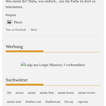
Was meint ihr? Haha, war einfach... nur die Farbe ist doof zu
bekommen.
#repair
Photo
View on Facebook
·
Share
Werbung
Suchwörter
3ds
action
anime
anime film
anime house
anime review
anime serie
blubber cast
blubbercast
blu ray
capcom