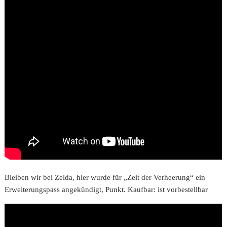
Bleiben wir bei Zelda, hier wurde für „Zeit der Verheerung“ ein
Erweiterungspass angekündigt, Punkt. Kaufbar: ist vorbestellbar