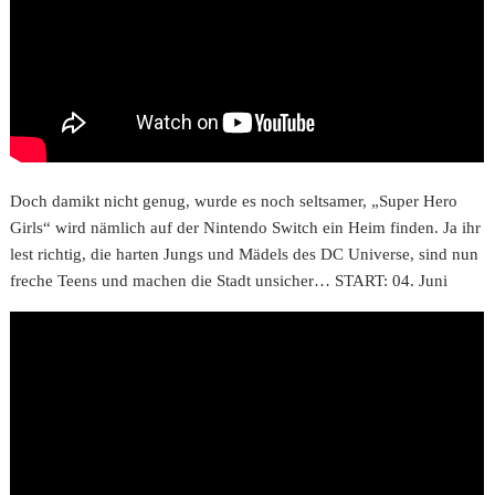
Doch damikt nicht genug, wurde es noch seltsamer, „Super Hero
Girls“ wird nämlich auf der Nintendo Switch ein Heim finden. Ja ihr
lest richtig, die harten Jungs und Mädels des DC Universe, sind nun
freche Teens und machen die Stadt unsicher… START: 04. Juni