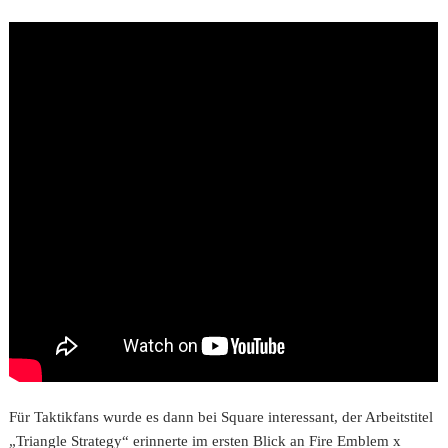
Für Taktikfans wurde es dann bei Square interessant, der Arbeitstitel
„Triangle Strategy“ erinnerte im ersten Blick an Fire Emblem x