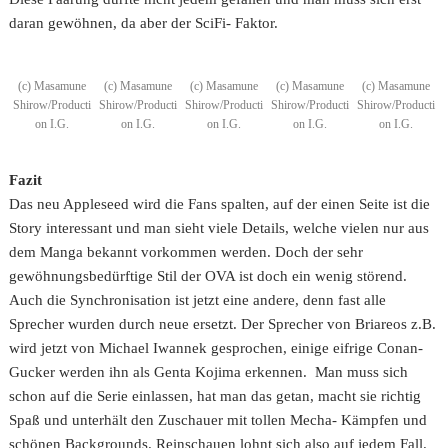
daran gewöhnen, da aber der SciFi- Faktor.
(c) Masamune
(c) Masamune
(c) Masamune
(c) Masamune
(c) Masamune
Shirow/Producti
Shirow/Producti
Shirow/Producti
Shirow/Producti
Shirow/Producti
on I.G.
on I.G.
on I.G.
on I.G.
on I.G.
Fazit
Das neu Appleseed wird die Fans spalten, auf der einen Seite ist die
Story interessant und man sieht viele Details, welche vielen nur aus
dem Manga bekannt vorkommen werden. Doch der sehr
gewöhnungsbedürftige Stil der OVA ist doch ein wenig störend.
Auch die Synchronisation ist jetzt eine andere, denn fast alle
Sprecher wurden durch neue ersetzt. Der Sprecher von Briareos z.B.
wird jetzt von Michael Iwannek gesprochen, einige eifrige Conan-
Gucker werden ihn als Genta Kojima erkennen. Man muss sich
schon auf die Serie einlassen, hat man das getan, macht sie richtig
Spaß und unterhält den Zuschauer mit tollen Mecha- Kämpfen und
schönen Backgrounds. Reinschauen lohnt sich also auf jedem Fall.