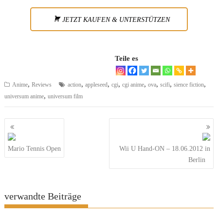
JETZT KAUFEN & UNTERSTÜTZEN
Teile es
,
,
,
,
,
,
,
,
Anime
Reviews
action
appleseed
cgi
cgi anime
ova
scifi
sience fiction
,
universum anime
universum film
Beitragsnavigation
Mario Tennis Open
Wii U Hand-ON – 18.06.2012 in
Berlin
verwandte Beiträge