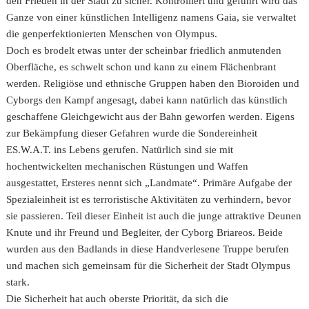
den Frieden in der Stadt zu sicher. Kontrolliert und geführt wird das
Ganze von einer künstlichen Intelligenz namens Gaia, sie verwaltet
die genperfektionierten Menschen von Olympus.
Doch es brodelt etwas unter der scheinbar friedlich anmutenden
Oberfläche, es schwelt schon und kann zu einem Flächenbrant
werden. Religiöse und ethnische Gruppen haben den Bioroiden und
Cyborgs den Kampf angesagt, dabei kann natürlich das künstlich
geschaffene Gleichgewicht aus der Bahn geworfen werden. Eigens
zur Bekämpfung dieser Gefahren wurde die Sondereinheit
ES.W.A.T. ins Lebens gerufen. Natürlich sind sie mit
hochentwickelten mechanischen Rüstungen und Waffen
ausgestattet, Ersteres nennt sich „Landmate“. Primäre Aufgabe der
Spezialeinheit ist es terroristische Aktivitäten zu verhindern, bevor
sie passieren. Teil dieser Einheit ist auch die junge attraktive Deunen
Knute und ihr Freund und Begleiter, der Cyborg Briareos. Beide
wurden aus den Badlands in diese Handverlesene Truppe berufen
und machen sich gemeinsam für die Sicherheit der Stadt Olympus
stark.
Die Sicherheit hat auch oberste Priorität, da sich die