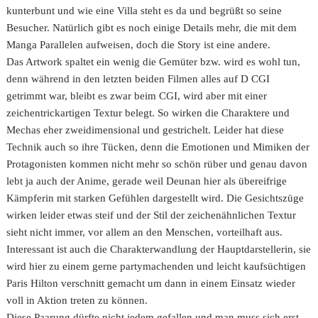
kunterbunt und wie eine Villa steht es da und begrüßt so seine
Besucher. Natürlich gibt es noch einige Details mehr, die mit dem
Manga Parallelen aufweisen, doch die Story ist eine andere.
Das Artwork spaltet ein wenig die Gemüter bzw. wird es wohl tun,
denn während in den letzten beiden Filmen alles auf D CGI
getrimmt war, bleibt es zwar beim CGI, wird aber mit einer
zeichentrickartigen Textur belegt. So wirken die Charaktere und
Mechas eher zweidimensional und gestrichelt. Leider hat diese
Technik auch so ihre Tücken, denn die Emotionen und Mimiken der
Protagonisten kommen nicht mehr so schön rüber und genau davon
lebt ja auch der Anime, gerade weil Deunan hier als übereifrige
Kämpferin mit starken Gefühlen dargestellt wird. Die Gesichtszüge
wirken leider etwas steif und der Stil der zeichenähnlichen Textur
sieht nicht immer, vor allem an den Menschen, vorteilhaft aus.
Interessant ist auch die Charakterwandlung der Hauptdarstellerin, sie
wird hier zu einem gerne partymachenden und leicht kaufsüchtigen
Paris Hilton verschnitt gemacht um dann in einem Einsatz wieder
voll in Aktion treten zu können.
Diese Paarung dürfte nicht jedem gefallen und man muss sich erst