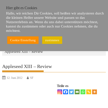
Skip
Hier gibt es Cookies
to
Hallo, wir reichen Dir Cookies, soll heißen wir analysieren durch
content
die kleinen Helfer unsere Website und passen so das
Nutzererlebnis an. Wenn du uns dabei unterstützen möchtest,
kannst du zustimmen oder auch nur Cookies nehmen, die du
möchtest.
Cookie Einstellung
zustimmen
Du bist hier
Home
Reviews
Anime
Appleseed XIII – Review
Appleseed XIII – Review
12. Juni 2012
SF
Teile es