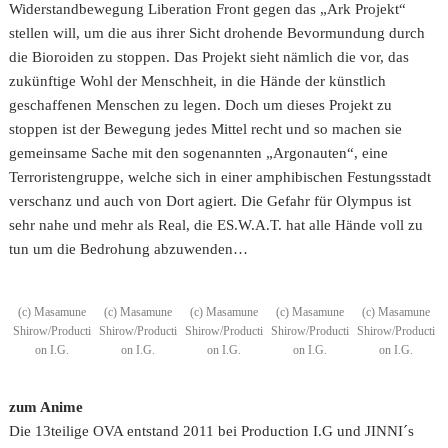
Widerstandbewegung Liberation Front gegen das „Ark Projekt“
stellen will, um die aus ihrer Sicht drohende Bevormundung durch
die Bioroiden zu stoppen. Das Projekt sieht nämlich die vor, das
zukünftige Wohl der Menschheit, in die Hände der künstlich
geschaffenen Menschen zu legen. Doch um dieses Projekt zu
stoppen ist der Bewegung jedes Mittel recht und so machen sie
gemeinsame Sache mit den sogenannten „Argonauten“, eine
Terroristengruppe, welche sich in einer amphibischen Festungsstadt
verschanz und auch von Dort agiert. Die Gefahr für Olympus ist
sehr nahe und mehr als Real, die ES.W.A.T. hat alle Hände voll zu
tun um die Bedrohung abzuwenden…
(c) Masamune
(c) Masamune
(c) Masamune
(c) Masamune
(c) Masamune
Shirow/Producti
Shirow/Producti
Shirow/Producti
Shirow/Producti
Shirow/Producti
on I.G.
on I.G.
on I.G.
on I.G.
on I.G.
zum Anime
Die 13teilige OVA entstand 2011 bei Production I.G und JINNI´s