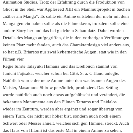
Animation Studios. Trotz der Erfahrung durch die Produktion von
Ghost in the Shell war Appleseed XIII ein Mammutprojekt in Sachen
„näher am Manga“. Es sollte ein Anime entstehen der mehr mit dem
Manga gemein haben sollte als die Filme davor, trotzdem sollte eine
andere Story her und das bei gleichem Schauplatz. Dabei wurden
Details des Manga aufgegriffen, die in den vorherigen Verfilmungen
keinen Platz mehr fanden, auch das Charakterdesign viel anders aus,
so hat z.B. Briareos nur zwei kybernetische Augen, statt wie in den
Filmen vier.
Regie führte Talayuki Hamana und das Drehbuch stammt von
Junichi Fujisaka, welcher schon bei GitS: S. a. C Hand anlegte.
Natürlich wurde der neue Anime unter den wachsamen Augen des
Meister, Masamune Shirow persönlich, produziert. Das Setting
wurde natürlich auch noch etwas aufgehübscht und verändert, die
bekannten Monumente aus den Filmen Tartaros und Daidalos
wieder im Zentrum, werden aber ergänzt und sogar überragt von
einem Turm, der nicht nur höher bist, sondern auch noch einem
Schwert oder Messer ähnelt, welches sich gen Himmel streckt. Auch
das Haus von Hitomi ist das erste Mal in einem Anime zu sehen,