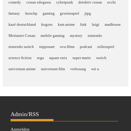
comedy
conan edogawa
cyberpunk
detektiv conan
ecchi
fantasy
fueschp
gaming
gewinnspiel
jrpg
kazé deutschland
kogoro
ksm anime
link
luigi
madhouse
Meitantei Conan
mobile gaming
mystery
nintendo
nintendo switch
nipponart
ova films
podcast
rollenspiel
science fiction
sega
square enix
super mario
switch
universum anime
universum film
verlosung
wii u
Admin/RSS
Anmelden