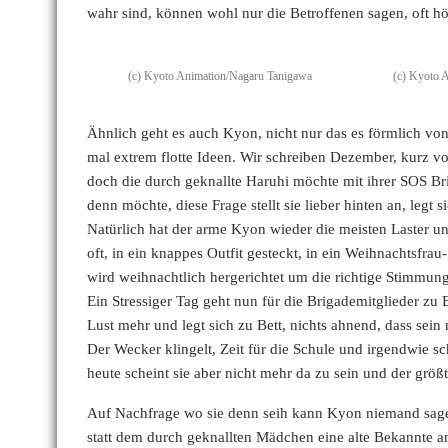
wahr sind, können wohl nur die Betroffenen sagen, oft hö
(c) Kyoto Animation/Nagaru Tanigawa
(c) Kyoto 
Ähnlich geht es auch Kyon, nicht nur das es förmlich vo
mal extrem flotte Ideen. Wir schreiben Dezember, kurz vo
doch die durch geknallte Haruhi möchte mit ihrer SOS Bri
denn möchte, diese Frage stellt sie lieber hinten an, leg
Natürlich hat der arme Kyon wieder die meisten Laster u
oft, in ein knappes Outfit gesteckt, in ein Weihnachtsfrau
wird weihnachtlich hergerichtet um die richtige Stimmun
Ein Stressiger Tag geht nun für die Brigademitglieder z
Lust mehr und legt sich zu Bett, nichts ahnend, dass sein
Der Wecker klingelt, Zeit für die Schule und irgendwie s
heute scheint sie aber nicht mehr da zu sein und der grö
Auf Nachfrage wo sie denn seih kann Kyon niemand sagen
statt dem durch geknallten Mädchen eine alte Bekannte a