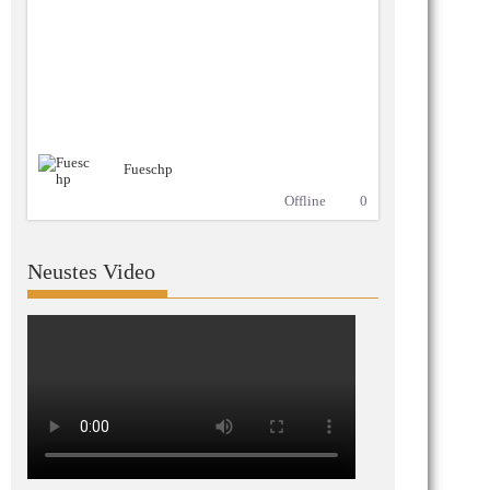
Fueschp
Offline
0
Neustes Video