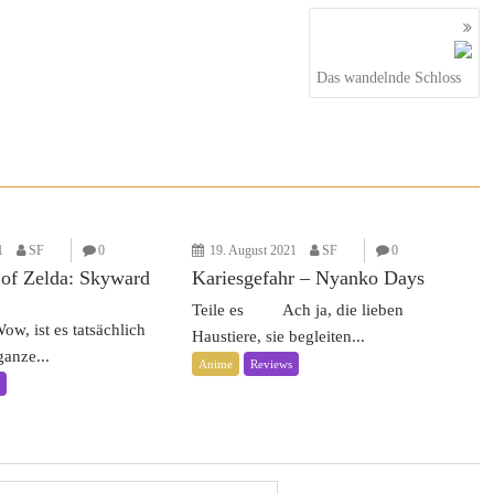
Das wandelnde Schloss
1
SF
0
19. August 2021
SF
0
of Zelda: Skyward
Kariesgefahr – Nyanko Days
Teile es Ach ja, die lieben
 ist es tatsächlich
Haustiere, sie begleiten...
anze...
Anime
Reviews
s