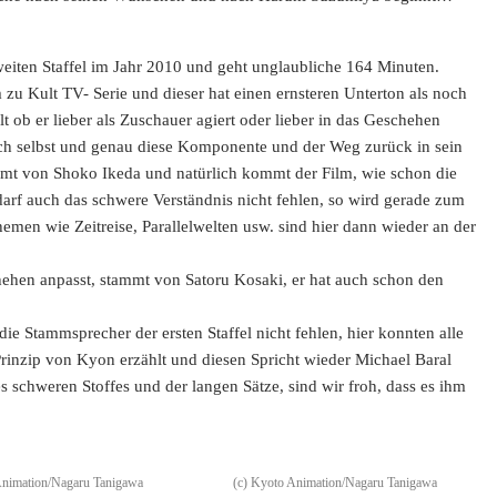
eiten Staffel im Jahr 2010 und geht unglaubliche 164 Minuten.
zu Kult TV- Serie und dieser hat einen ernsteren Unterton als noch
t ob er lieber als Zuschauer agiert oder lieber in das Geschehen
 sich selbst und genau diese Komponente und der Weg zurück in sein
mmt von Shoko Ikeda und natürlich kommt der Film, wie schon die
arf auch das schwere Verständnis nicht fehlen, so wird gerade zum
emen wie Zeitreise, Parallelwelten usw. sind hier dann wieder an der
ehen anpasst, stammt von Satoru Kosaki, er hat auch schon den
e Stammsprecher der ersten Staffel nicht fehlen, hier konnten alle
rinzip von Kyon erzählt und diesen Spricht wieder Michael Baral
s schweren Stoffes und der langen Sätze, sind wir froh, dass es ihm
Animation/Nagaru Tanigawa
(c) Kyoto Animation/Nagaru Tanigawa