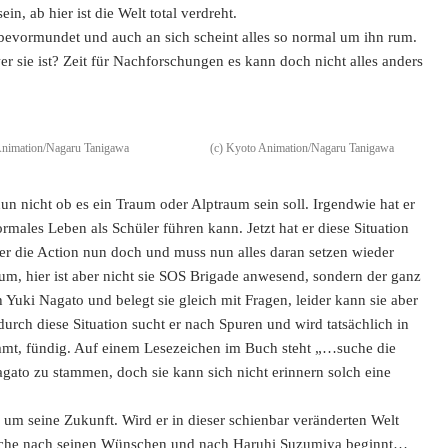
in, ab hier ist die Welt total verdreht.
evormundet und auch an sich scheint alles so normal um ihn rum.
r sie ist? Zeit für Nachforschungen es kann doch nicht alles anders
Animation/Nagaru Tanigawa
(c) Kyoto Animation/Nagaru Tanigawa
un nicht ob es ein Traum oder Alptraum sein soll. Irgendwie hat er
ormales Leben als Schüler führen kann. Jetzt hat er diese Situation
 er die Action nun doch und muss nun alles daran setzen wieder
aum, hier ist aber nicht sie SOS Brigade anwesend, sondern der ganz
h Yuki Nagato und belegt sie gleich mit Fragen, leider kann sie aber
durch diese Situation sucht er nach Spuren und wird tatsächlich in
mt, fündig. Auf einem Lesezeichen im Buch steht „…suche die
gato zu stammen, doch sie kann sich nicht erinnern solch eine
 um seine Zukunft. Wird er in dieser schienbar veränderten Welt
Suche nach seinen Wünschen und nach Haruhi Suzumiya beginnt…