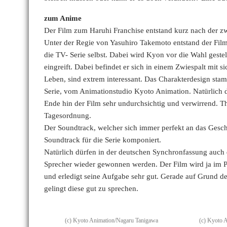
zum Anime
Der Film zum Haruhi Franchise entstand kurz nach der zw
Unter der Regie von Yasuhiro Takemoto entstand der Film 
die TV- Serie selbst. Dabei wird Kyon vor die Wahl gestell
eingreift. Dabei befindet er sich in einem Zwiespalt mit
Leben, sind extrem interessant. Das Charakterdesign sta
Serie, vom Animationstudio Kyoto Animation. Natürlich d
Ende hin der Film sehr undurchsichtig und verwirrend. Th
Tagesordnung.
Der Soundtrack, welcher sich immer perfekt an das Gesch
Soundtrack für die Serie komponiert.
Natürlich dürfen in der deutschen Synchronfassung auch di
Sprecher wieder gewonnen werden. Der Film wird ja im P
und erledigt seine Aufgabe sehr gut. Gerade auf Grund de
gelingt diese gut zu sprechen.
(c) Kyoto Animation/Nagaru Tanigawa
(c) Kyoto 