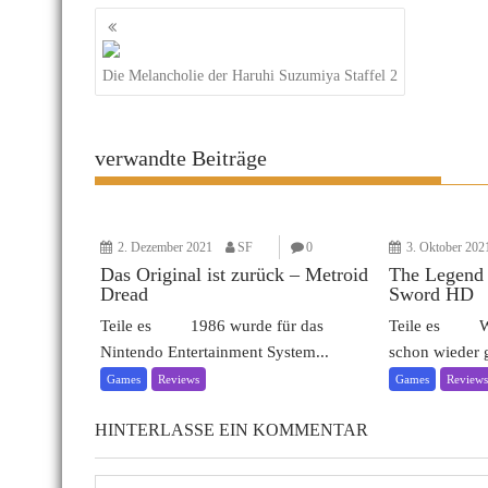
Beitragsnavigation
Die Melancholie der Haruhi Suzumiya Staffel 2
verwandte Beiträge
2. Dezember 2021
SF
0
3. Oktober 202
Das Original ist zurück – Metroid
The Legend 
Dread
Sword HD
Teile es 1986 wurde für das
Teile es Wow,
Nintendo Entertainment System...
schon wieder g
Games
Reviews
Games
Review
HINTERLASSE EIN KOMMENTAR