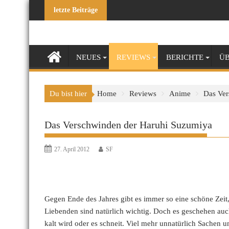
Skip
letzte Beiträge
to
content
NEUES
REVIEWS
BERICHTE
ÜB
Du bist hier
Home
Reviews
Anime
Das Ver
Das Verschwinden der Haruhi Suzumiya
27. April 2012
SF
Gegen Ende des Jahres gibt es immer so eine schöne Zeit
Liebenden sind natürlich wichtig. Doch es geschehen auch
kalt wird oder es schneit. Viel mehr unnatürlich Sachen u