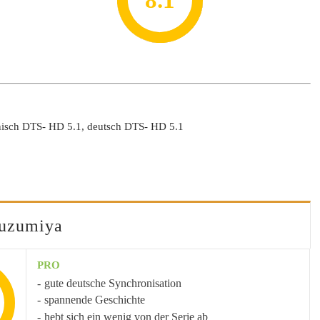
8.2
7.8
7.1
8.1
7
anisch DTS- HD 5.1, deutsch DTS- HD 5.1
Suzumiya
PRO
gute deutsche Synchronisation
spannende Geschichte
hebt sich ein wenig von der Serie ab