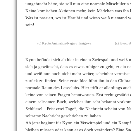
umgebracht hätte, sie soll nun eine normale Mitschülerin se
Keine komischen Aktionen mehr, kein Mädchen was ihn b
Was ist passiert, wo ist Haruhi und wieso weiß niemand we
sein!
(c) Kyoto Animation/Nagaru Tanigawa
(c) Kyoto 
Kyon befindet sich ab hier in einem Zwiespalt und weiß n
sich ja gewünscht, dass es etwas ruhiger zu geht, er ein n
und weiß nun auch nicht mehr weiter, scheinbar vermisst
zurück zu finden. Seine erste Idee führt ihn in den Clubr
normale Raum des Leseclubs. Hier trifft er allerdings auc
keine von seinen Fragen beantworten. Erst recht gestärkt 
einem seltsamen Buch, welches ihm sehr bekannt vorkom
Schlüssel…Frist zwei Tage“, die Nachricht scheint von Na
seltsame Nachricht geschrieben zu haben.
Ab jetzt beginnt für Kyon ein Verwirrspiel und ein Kampf
bleiben müssen oder kann er es doch verändern? Eine 