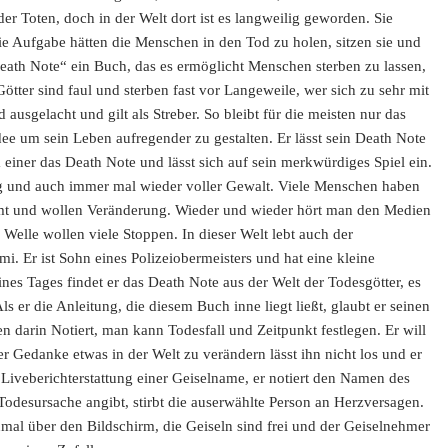
 der Toten, doch in der Welt dort ist es langweilig geworden. Sie
Aufgabe hätten die Menschen in den Tod zu holen, sitzen sie und
Death Note“ ein Buch, das es ermöglicht Menschen sterben zu lassen,
tter sind faul und sterben fast vor Langeweile, wer sich zu sehr mit
ausgelacht und gilt als Streber. So bleibt für die meisten nur das
e um sein Leben aufregender zu gestalten. Er lässt sein Death Note
ja einer das Death Note und lässt sich auf sein merkwürdiges Spiel ein.
eilig und auch immer mal wieder voller Gewalt. Viele Menschen haben
mt und wollen Veränderung. Wieder und wieder hört man den Medien
Welle wollen viele Stoppen. In dieser Welt lebt auch der
i. Er ist Sohn eines Polizeiobermeisters und hat eine kleine
nes Tages findet er das Death Note aus der Welt der Todesgötter, es
ls er die Anleitung, die diesem Buch inne liegt ließt, glaubt er seinen
arin Notiert, man kann Todesfall und Zeitpunkt festlegen. Er will
er Gedanke etwas in der Welt zu verändern lässt ihn nicht los und er
 Liveberichterstattung einer Geiselname, er notiert den Namen des
odesursache angibt, stirbt die auserwählte Person an Herzversagen.
inmal über den Bildschirm, die Geiseln sind frei und der Geiselnehmer