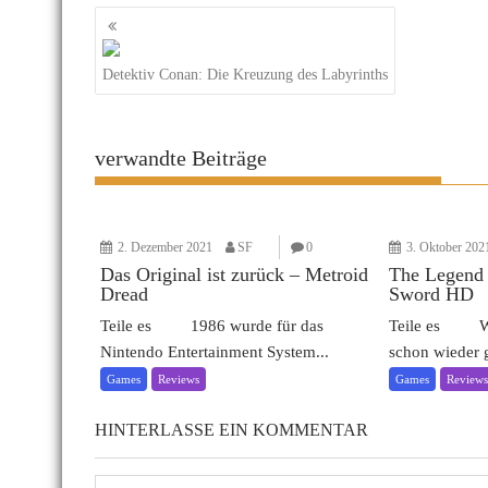
Beitragsnavigation
Detektiv Conan: Die Kreuzung des Labyrinths
verwandte Beiträge
2. Dezember 2021
SF
0
3. Oktober 202
Das Original ist zurück – Metroid
The Legend 
Dread
Sword HD
Teile es 1986 wurde für das
Teile es Wow,
Nintendo Entertainment System...
schon wieder g
Games
Reviews
Games
Review
HINTERLASSE EIN KOMMENTAR