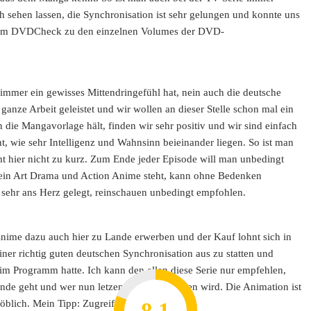
h sehen lassen, die Synchronisation ist sehr gelungen und konnte uns
hr im DVDCheck zu den einzelnen Volumes der DVD-
immer ein gewisses Mittendringefühl hat, nein auch die deutsche
ganze Arbeit geleistet und wir wollen an dieser Stelle schon mal ein
 die Mangavorlage hält, finden wir sehr positiv und wir sind einfach
, wie sehr Intelligenz und Wahnsinn beieinander liegen. So ist man
t hier nicht zu kurz. Zum Ende jeder Episode will man unbedingt
uf ein Art Drama und Action Anime steht, kann ohne Bedenken
sehr ans Herz gelegt, reinschauen unbedingt empfohlen.
ime dazu auch hier zu Lande erwerben und der Kauf lohnt sich in
einer richtig guten deutschen Synchronisation aus zu statten und
je im Programm hatte. Ich kann den allen diese Serie nur empfehlen,
nde geht und wer nun letzen Endes gewinnen wird. Die Animation ist
löblich. Mein Tipp: Zugreifen.