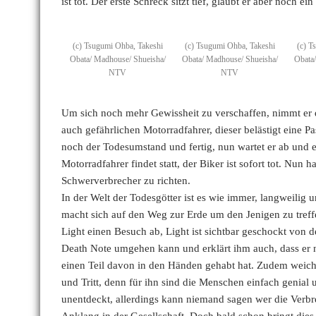
ist tot. Der erste Schreck sitzt tief, glaubt er aber noch ein
(c) Tsugumi Ohba, Takeshi
(c) Tsugumi Ohba, Takeshi
(c) T
Obata/ Madhouse/ Shueisha/
Obata/ Madhouse/ Shueisha/
Obata
NTV
NTV
Um sich noch mehr Gewissheit zu verschaffen, nimmt er d
auch gefährlichen Motorradfahrer, dieser belästigt eine 
noch der Todesumstand und fertig, nun wartet er ab und e
Motorradfahrer findet statt, der Biker ist sofort tot. Nun 
Schwerverbrecher zu richten.
In der Welt der Todesgötter ist es wie immer, langweilig u
macht sich auf den Weg zur Erde um den Jenigen zu treff
Light einen Besuch ab, Light ist sichtbar geschockt von 
Death Note umgehen kann und erklärt ihm auch, dass er
einen Teil davon in den Händen gehabt hat. Zudem weicht 
und Tritt, denn für ihn sind die Menschen einfach genial 
unentdeckt, allerdings kann niemand sagen wer die Verb
Anklang in der Gesellschaft. Doch bald schon bringt dies a