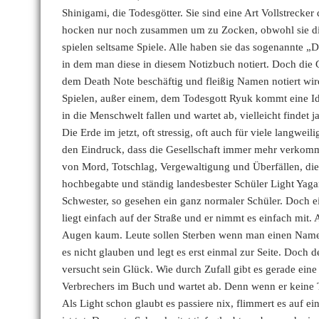
Shinigami, die Todesgötter. Sie sind eine Art Vollstrecker
hocken nur noch zusammen um zu Zocken, obwohl sie die 
spielen seltsame Spiele. Alle haben sie das sogenannte „
in dem man diese in diesem Notizbuch notiert. Doch die Gö
dem Death Note beschäftig und fleißig Namen notiert wird 
Spielen, außer einem, dem Todesgott Ryuk kommt eine Ide
in die Menschwelt fallen und wartet ab, vielleicht findet 
Die Erde im jetzt, oft stressig, oft auch für viele langw
den Eindruck, dass die Gesellschaft immer mehr verkom
von Mord, Totschlag, Vergewaltigung und Überfällen, die 
hochbegabte und ständig landesbester Schüler Light Yagam
Schwester, so gesehen ein ganz normaler Schüler. Doch ei
liegt einfach auf der Straße und er nimmt es einfach mit. A
Augen kaum. Leute sollen Sterben wenn man einen Namen d
es nicht glauben und legt es erst einmal zur Seite. Doch d
versucht sein Glück. Wie durch Zufall gibt es gerade eine
Verbrechers im Buch und wartet ab. Denn wenn er keine T
Als Light schon glaubt es passiere nix, flimmert es auf e