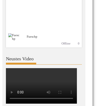
Fueschp
Offline
0
Neustes Video