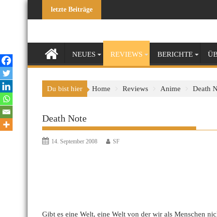
Skip
letzte Beiträge
to
content
NEUES
REVIEWS
BERICHTE
ÜB
Du bist hier
Home
Reviews
Anime
Death N
Death Note
14. September 2008
SF
Gibt es eine Welt, eine Welt von der wir als Menschen nich