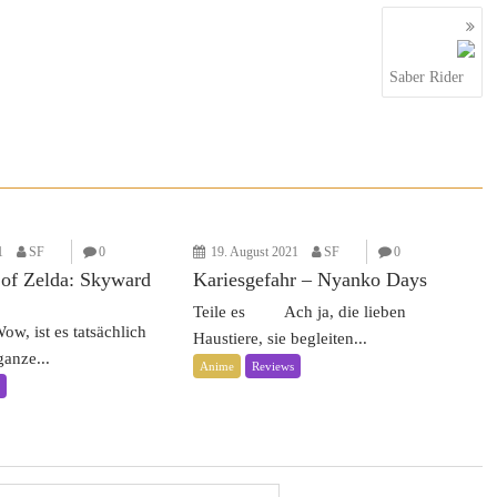
Saber Rider
1
SF
0
19. August 2021
SF
0
of Zelda: Skyward
Kariesgefahr – Nyanko Days
Teile es Ach ja, die lieben
 ist es tatsächlich
Haustiere, sie begleiten...
anze...
Anime
Reviews
s