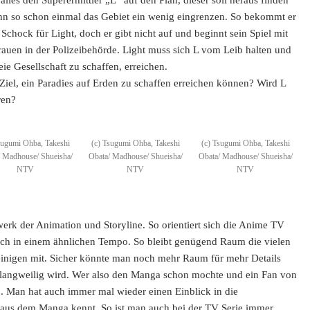
 kann so schon einmal das Gebiet ein wenig eingrenzen. So bekommt er
 Schock für Light, doch er gibt nicht auf und beginnt sein Spiel mit
trauen in der Polizeibehörde. Light muss sich L vom Leib halten und
eie Gesellschaft zu schaffen, erreichen.
Ziel, ein Paradies auf Erden zu schaffen erreichen können? Wird L
ren?
sugumi Ohba, Takeshi
(c) Tsugumi Ohba, Takeshi
(c) Tsugumi Ohba, Takeshi
/ Madhouse/ Shueisha/
Obata/ Madhouse/ Shueisha/
Obata/ Madhouse/ Shueisha/
NTV
NTV
NTV
erk der Animation und Storyline. So orientiert sich die Anime TV
auch in einem ähnlichen Tempo. So bleibt genügend Raum die vielen
einigen mit. Sicher könnte man noch mehr Raum für mehr Details
ie langweilig wird. Wer also den Manga schon mochte und ein Fan von
. Man hat auch immer mal wieder einen Einblick in die
 aus dem Manga kennt. So ist man auch bei der TV Serie immer