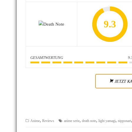
9.3
GESAMTWERTUNG
9.
JETZT K
,
,
,
,
Anime
Reviews
anime serie
death note
light yamagi
nipponart