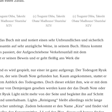
 an einen Zufall.
sugumi Ohba, Takeshi
(c) Tsugumi Ohba, Takeshi
(c) Tsugumi Ohba, Takeshi
/ Madhouse/ Shueisha/
Obata/ Madhouse/ Shueisha/
Obata/ Madhouse/ Shueisha/
NTV
NTV
NTV
as Buch mit und notiert einen sehr Unfreundlichen und sicherlich
Passantin auf sehr anzügliche Weise, in seinem Buch. Hinzu kommt
s passiert, der Aufgeschriebene Verkehrsunfall mit dem
hat er seinen Beweis und er geht fleißig ans Werk die
nd es wird gespielt, nur einer ist ganz aufgeregt. Der Todesgott Ryuk
en, der sein Death Note gefunden hat. Kaum angekommen, stattet er
dem Anblick des Todesgottes. Doch dieser erklärt ihm, wie er mit dem
 nur von Demjenigen gesehen werden kann der das Death Note oder
Ryuk Light nicht mehr von der Seite und begleitet ihn auf Schritt
und unterhaltsam. Lights „Reinigung“ bleibt allerdings nicht lange
recher umbringt. Zudem bekommt er den Name „Kira“ und findet viel
lles den Superermittler „L“ auf den Plan, dieser soll heraus finden