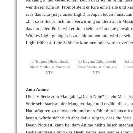
wer dieser Kira ist. Prompt stellt er Kira eine Falle und
raus das Kira (ist ja unser Light) in Japan leben muss. Ein
„L“, so stiftet er nicht nur Verwirrung sondern auch Miss
das um jeden Preis, will er doch seinen Plan eine gewaltfr
Wird es Light gelingen L zu entkommen und wird er sein 
Light früher auf die Schliche kommen oder wird er verlie
(c) Tsugumi Ohba, Takeshi
(c) Tsugumi Ohba, Takeshi
(c) T
Obata/ Madhouse/ Shueisha/
Obata/ Madhouse/ Shueisha/
Obata
NTV
NTV
Zum Anime
Die TV Serie zum Mangahit „Death Note“ ist ein Meisterw
Serie sehr stark an der Mangavorlage und erzählt diese 
Hauptfiguren zu entwickeln und man fühlt durchaus mit 
lassen, würde sicherlich aber dafür sorgen, dass die Ser
Death Note ist, kann bei dem Anime nichts falsch machen
Bedienungsanleitung des Death Notes, wie man es schon