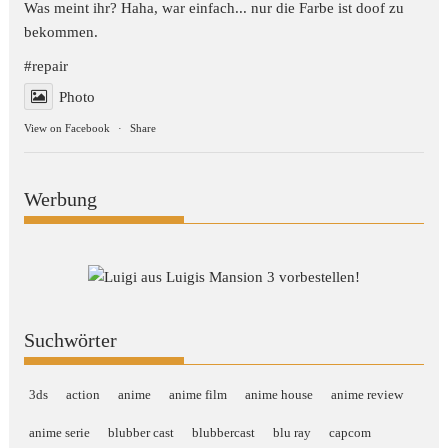
Was meint ihr? Haha, war einfach... nur die Farbe ist doof zu
bekommen.
#repair
Photo
View on Facebook
·
Share
Werbung
Suchwörter
3ds
action
anime
anime film
anime house
anime review
anime serie
blubber cast
blubbercast
blu ray
capcom