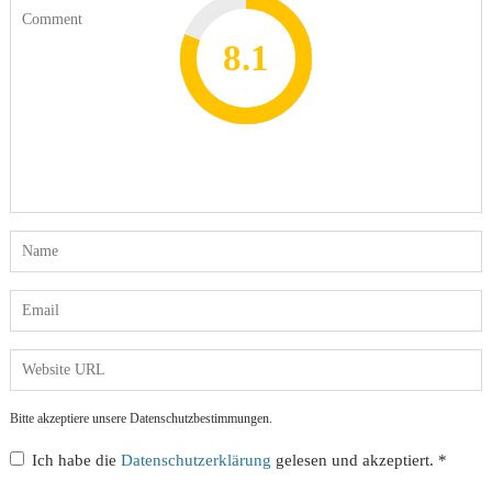
8.2
7.8
7.1
8.1
7
Bitte akzeptiere unsere Datenschutzbestimmungen.
Ich habe die
Datenschutzerklärung
gelesen und akzeptiert.
*