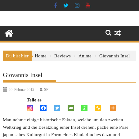
Skip
to
content
Du bist hier
Home
Reviews
Anime
Giovannis Insel
Giovannis Insel
20. Februar 2015
SF
Teile es
Man nehme einige historische Fakten, welche um den zweiten
Weltkrieg und die Besatzung einer Insel drehen, packe eine Prise
japanisches Kulturgut in Form eines Kinderbuches dazu und