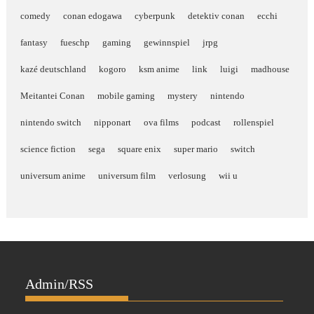
comedy
conan edogawa
cyberpunk
detektiv conan
ecchi
fantasy
fueschp
gaming
gewinnspiel
jrpg
kazé deutschland
kogoro
ksm anime
link
luigi
madhouse
Meitantei Conan
mobile gaming
mystery
nintendo
nintendo switch
nipponart
ova films
podcast
rollenspiel
science fiction
sega
square enix
super mario
switch
universum anime
universum film
verlosung
wii u
Admin/RSS