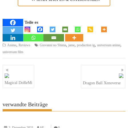
Teile es
,
,
,
,
,
Anime
Reviews
Giovanni no Shima
jame
production ig
universum anime
universum film
Beitragsnavigation
Magical DoReMi
Dragon Ball Xenoverse
verwandte Beiträge
2. Dezember 2021
SF
0