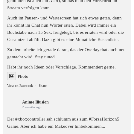
gebunden ist auch ein Alert), so das man den Fortschritt im
Stream verfolgen kann.
Auch im Pausen- und Wartescreen hat sich etwas getan, denn
ihr könnt im Chat nun Wörter raten. Dabei wird immer ein
Buchstabe nach 15 Sek. freigelegt, bis es erraten wird oder die
Gesamtzeit abläft. Dazu gibt es eine Monatliche Bestenliste.
Zu dem arbeite ich gerade daran, das der Overlaychat auch neu
gemacht wird. Stay tuned.
Habt ihr noch Ideen oder Vorschläge. Kommentiert gerne.
Photo
View on Facebook
·
Share
Anime Illusion
2 months ago
Der #xboxcontroller sah schlumm aus zum
#ForzaHorizon5
Game. Aber ich habe ein Makeover hinbekommen...