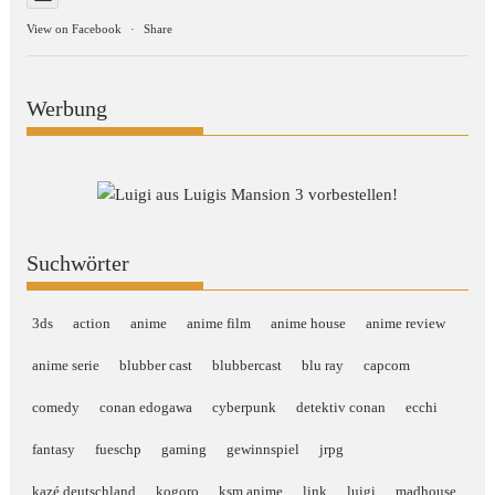
View on Facebook
·
Share
Werbung
Suchwörter
3ds
action
anime
anime film
anime house
anime review
anime serie
blubber cast
blubbercast
blu ray
capcom
comedy
conan edogawa
cyberpunk
detektiv conan
ecchi
fantasy
fueschp
gaming
gewinnspiel
jrpg
kazé deutschland
kogoro
ksm anime
link
luigi
madhouse