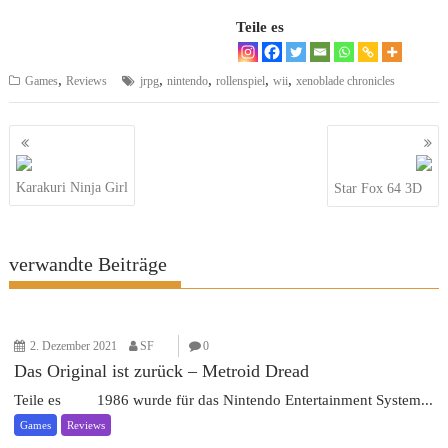
Teile es
,
,
,
,
,
Games
Reviews
jrpg
nintendo
rollenspiel
wii
xenoblade chronicles
Beitragsnavigation
Karakuri Ninja Girl
Star Fox 64 3D
verwandte Beiträge
2. Dezember 2021
SF
0
Das Original ist zurück – Metroid Dread
Teile es 1986 wurde für das Nintendo Entertainment System...
Games
Reviews