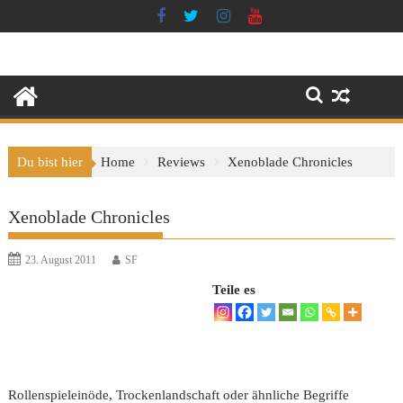
Skip
to
content
Du bist hier
Home
Reviews
Xenoblade Chronicles
Xenoblade Chronicles
23. August 2011
SF
Teile es
Rollenspieleinöde, Trockenlandschaft oder ähnliche Begriffe