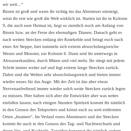
wir weit…“
Bionis ist groß und wenn ihr richtig ins das Abenteuer einsteigt,
wisst ihr erst wie groß die Welt wirklich ist. Starten tut ihr in Kolonie
9, die auch eure Heimat ist, liegt so ziemlich noch am Anfang von
Bionis bzw. an der Ferse des ehemaligen Titanen. Danach geht es
nach weiten Strecken entlang der Kniekehle und bringt euch nach
einer Art Steppe, hier tummeln sich extrem abwechslungsreiche
Wesen und Monster, zur Kolonie 6. Dann seid ihr unterwegs in
Abwasserkanälen, durch Minen und viel mehr. Ihr stiegt mit jedem
Schritt immer weiter auf und legt extrem lange Strecken zurück.
Dabei sind die Welten sehr abwechslungsreich und bieten immer
wieder neues für das Auge. Mit der Zeit ist das aber etwas
Nervenaufreibend immer wieder solch weite Strecken zurück legen
zu müssen. Hier haben sich aber die Entwickler aber was nettes
einfallen lassen, nach einigen Stunden Spielzeit kommt ihr nämlich
in den Genuss des Teleporters und könnt euch zu weit entfernten
Orten „beamen“. Im Verlauf eures Abenteuers und der Strecken
kommt ihr auch in den Genuss des Tag- und Nachtwechsels und
deren Vor- und Nachteile. Tagsüber begegnet ihr nämlich andern