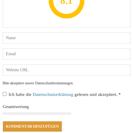
8.2
7.8
7.1
8.1
7
Bitte akzeptiere unsere Datenschutzbestimmungen.
Ich habe die
Datenschutzerklärung
gelesen und akzeptiert.
*
Gesamtwertung