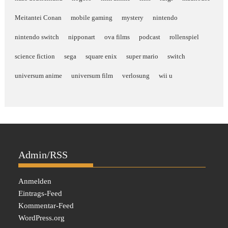
Meitantei Conan
mobile gaming
mystery
nintendo
nintendo switch
nipponart
ova films
podcast
rollenspiel
science fiction
sega
square enix
super mario
switch
universum anime
universum film
verlosung
wii u
Admin/RSS
Anmelden
Eintrags-Feed
Kommentar-Feed
WordPress.org