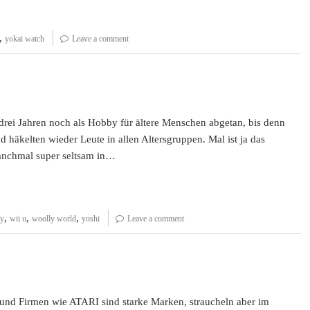
,
yokai watch
Leave a comment
drei Jahren noch als Hobby für ältere Menschen abgetan, bis denn
und häkelten wieder Leute in allen Altersgruppen. Mal ist ja das
manchmal super seltsam in…
,
,
,
uy
wii u
woolly world
yoshi
Leave a comment
 und Firmen wie ATARI sind starke Marken, straucheln aber im