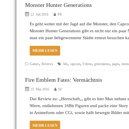
Monster Hunter Generations
22. Juli 2016
PK
Es geht weiter mit der Jagd auf die Monster, den Capco
Monster Hunter Generations gibt es nicht nur ein paar
man ein paar liebgewonnene Städte erneut besuchen 
MEHR LESEN
,
,
,
,
,
,
Games
Reviews
3ds
capcom
Felyne
generations
jagen
monst
Fire Emblem Fates: Vermächtnis
25. Mai 2016
SF
Das Review zu: „Herrschaft„, gibt es hier Man nehme ei
90ern, entliehenen 16Bit Figuren und packe eine Stor
in Animeform oder CGi, sowie halb bewegte Bilder m
MEHR LESEN