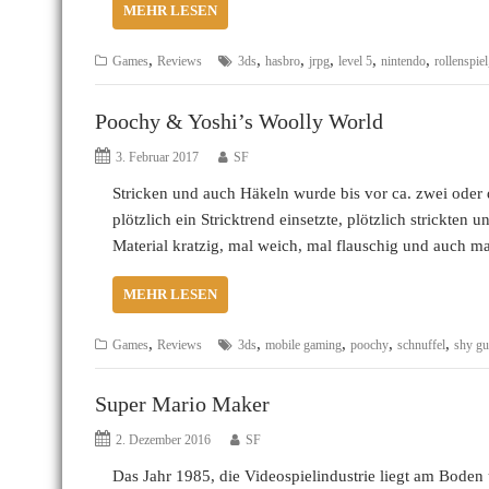
MEHR LESEN
,
,
,
,
,
,
Games
Reviews
3ds
hasbro
jrpg
level 5
nintendo
rollenspiel
Poochy & Yoshi’s Woolly World
3. Februar 2017
SF
Stricken und auch Häkeln wurde bis vor ca. zwei oder 
plötzlich ein Stricktrend einsetzte, plötzlich strickten 
Material kratzig, mal weich, mal flauschig und auch 
MEHR LESEN
,
,
,
,
,
Games
Reviews
3ds
mobile gaming
poochy
schnuffel
shy g
Super Mario Maker
2. Dezember 2016
SF
Das Jahr 1985, die Videospielindustrie liegt am Boden