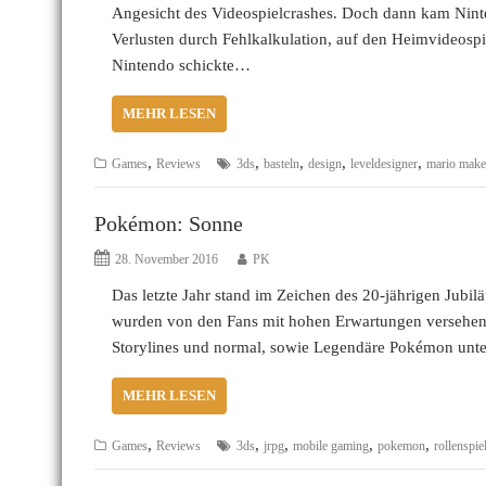
Angesicht des Videospielcrashes. Doch dann kam Ninte
Verlusten durch Fehlkalkulation, auf den Heimvideospie
Nintendo schickte…
MEHR LESEN
,
,
,
,
,
Games
Reviews
3ds
basteln
design
leveldesigner
mario make
Pokémon: Sonne
28. November 2016
PK
Das letzte Jahr stand im Zeichen des 20-jährigen Jubi
wurden von den Fans mit hohen Erwartungen versehen. W
Storylines und normal, sowie Legendäre Pokémon unter
MEHR LESEN
,
,
,
,
,
Games
Reviews
3ds
jrpg
mobile gaming
pokemon
rollenspie