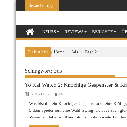
Skip
letzte Beiträge
to
content
NEUES
REVIEWS
BERICHTE
ÜB
Du bist hier
Home
3ds
Page 2
Schlagwort:
3ds
Yo Kai Watch 2: Knochige Gespenster & Krä
12. April 2017
PK
Was bist du, ein Knochiges Gespenst oder eine Kräftig
5 dem Spieler nun eine Wahl, zwingt sie aber auch gleic
Versionen dabei ist. Aber lohnt sich der zweite Teil de