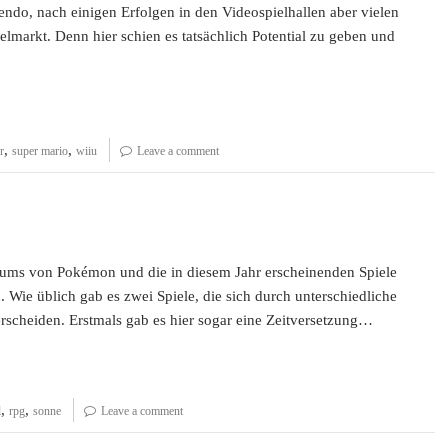
ndo, nach einigen Erfolgen in den Videospielhallen aber vielen
lmarkt. Denn hier schien es tatsächlich Potential zu geben und
,
,
r
super mario
wiiu
Leave a comment
läums von Pokémon und die in diesem Jahr erscheinenden Spiele
ie üblich gab es zwei Spiele, die sich durch unterschiedliche
scheiden. Erstmals gab es hier sogar eine Zeitversetzung…
,
,
l
rpg
sonne
Leave a comment