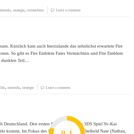
,
,
intendo
strategie
vermächtnis
Leave a comment
sum. Kürzlich kam auch hierzulande das sehnlichst erwartete Fire
ionen. So gibt es Fire Emblem Fates Vermächtnis und Fire Emblem
en dunklen Teil…
,
,
3ds
nintendo
strategie
Leave a comment
 Deutschland. Den ersten Schritt macht das 3DS Spiel Yo-Kai
kt kommt. Im Fokus des Spieles stehen der Titelheld Nate (Nathan,