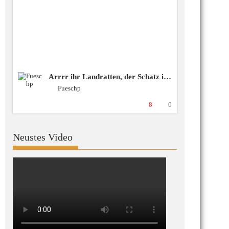
Arrrr ihr Landratten, der Schatz ist irgendwo da draussen! ❗️spende❗️blubbercast❗️Discord ❗️BSG [+18 GER]
Fueschp
8
0
Neustes Video