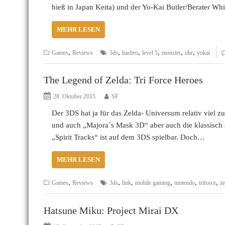
hieß in Japan Keita) und der Yo-Kai Butler/Berater Whi
MEHR LESEN
,
,
,
,
,
,
Games
Reviews
3ds
hasbro
level 5
monster
uhr
yokai
The Legend of Zelda: Tri Force Heroes
28. Oktober 2015
SF
Der 3DS hat ja für das Zelda- Universum relativ viel z
und auch „Majora´s Mask 3D“ aber auch die klassisch
„Spirit Tracks“ ist auf dem 3DS spielbar. Doch…
MEHR LESEN
,
,
,
,
,
,
Games
Reviews
3ds
link
mobile gaming
nintendo
triforce
ze
Hatsune Miku: Project Mirai DX