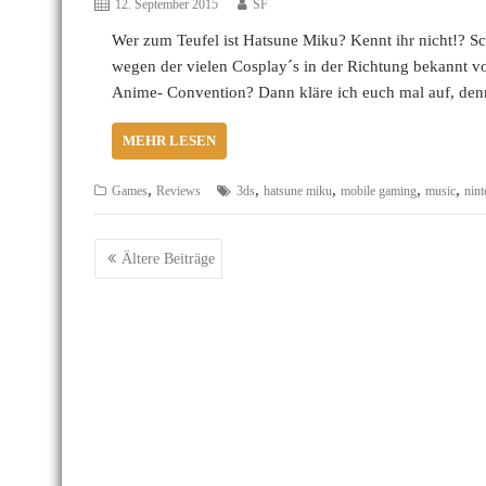
12. September 2015
SF
Wer zum Teufel ist Hatsune Miku? Kennt ihr nicht!? Sc
wegen der vielen Cosplay´s in der Richtung bekannt v
Anime- Convention? Dann kläre ich euch mal auf, den
MEHR LESEN
,
,
,
,
,
Games
Reviews
3ds
hatsune miku
mobile gaming
music
nin
Beitragsnavigation
Ältere Beiträge