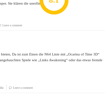
8.2
7.8
7.1
8.1
7
sper. Sie klären die unerfindlichen…
Leave a comment
u bieten, Da ist zum Einen die N64 Linie mit „Ocarina of Time 3D“
 angehauchten Spiele wie „Links Awakening“ oder das etwas fremde
lda
Leave a comment