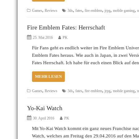
,
,
,
,
,
,
Games
Reviews
3ds
fates
fire emblem
jrpg
mobile gaming
n
Fire Emblem Fates: Herrschaft
25. Mai 2016
PK
Für Fans geht es endlich weiter im Fire Emblem Univer
Emblem Fates heraus. Wie auch in Japan, in zwei Vers
Fates Herrschaft. Ich habe für euch einen Blick auf d
MEHR LESEN
,
,
,
,
,
,
Games
Reviews
3ds
fates
fire emblem
jrpg
mobile gaming
n
Yo-Kai Watch
30. April 2016
PK
Mit Yo-Kai Watch kommt ein ganz neues Franchise nach
Watch, welches am Freitag den 29.04.2016 auf den Mar